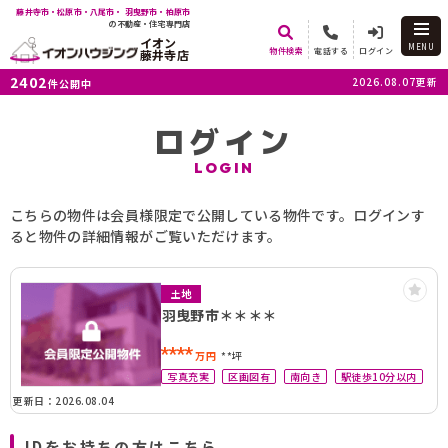
藤井寺市・松原市・八尾市・ 羽曳野市・柏原市
の不動産・住宅専門店
イオン
MENU
物件検索
電話する
ログイン
藤井寺店
2402
2026.08.07更新
件公開中
ログイン
LOGIN
こちらの物件は会員様限定で公開している物件です。ログインす
ると物件の詳細情報がご覧いただけます。
土地
羽曳野市＊＊＊＊
****
万円
**坪
写真充実
区画図有
南向き
駅徒歩10分以内
更新日：2026.08.04
IDをお持ちの方はこちら