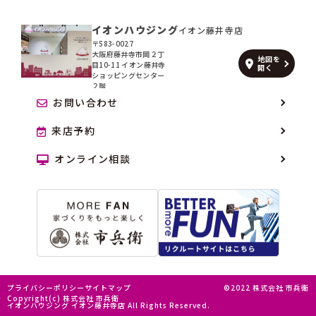
イオンハウジング
イオン藤井寺店
〒583-0027
大阪府藤井寺市岡２丁
地図を
目10-11 イオン藤井寺
開く
ショッピングセンター
２階
お問い合わせ
来店予約
オンライン相談
プライバシーポリシー
サイトマップ
©2022 株式会社 市兵衛
Copyright(c) 株式会社 市兵衛
イオンハウジング イオン藤井寺店 All Rights Reserved.