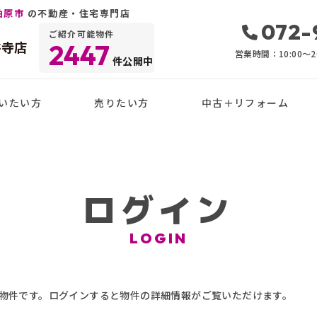
柏原市
の不動産・住宅専門店
072-
ご紹介可能物件
井寺店
2447
営業時間：10:00〜20
件公開中
いたい方
売りたい方
中古＋リフォーム
ログイン
LOGIN
物件です。ログインすると物件の詳細情報がご覧いただけます。