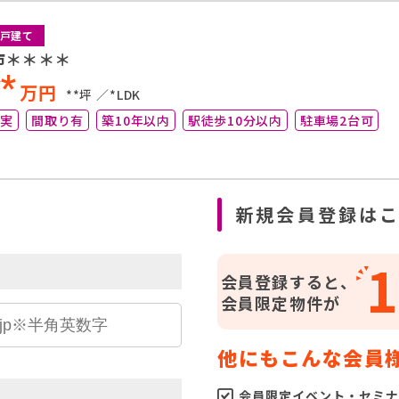
戸建て
市＊＊＊＊
**
万円
**坪
*LDK
充実
間取り有
築10年以内
駅徒歩10分以内
駐車場2台可
ら
新規会員登録は
1
会員登録すると、
会員限定物件が
他にもこんな会員
会員限定イベント・セミナ