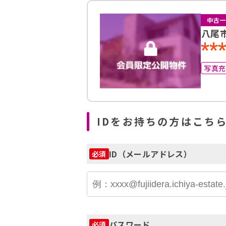
中古一
八尾
**
写真
IDをお持ちの方はこち
ID（メールアドレス）
必須
パスワード
必須