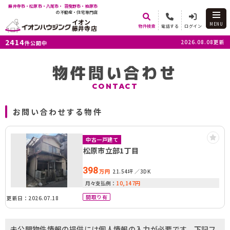
藤井寺市・松原市・八尾市・ 羽曳野市・柏原市
の不動産・住宅専門店
イオン
MENU
物件検索
電話する
ログイン
藤井寺店
2414
2026.08.08更新
件公開中
物件問い合わせ
CONTACT
お問い合わせする物件
中古一戸建て
松原市立部1丁目
398
万円
21.54坪
3DK
月々支払例：
10,147
円
間取り有
更新日：2026.07.18
未公開物件情報の提供には個人情報の入力が必要です。下記フ