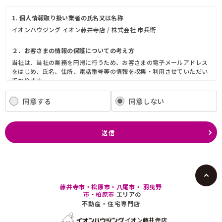
1. 個人情報取り扱い業者の氏名又は名称
イオンハウジング イオン藤井寺店 / 株式会社 市兵衛
２．お客さまの情報の保護についての考え方
当社は、当社の業務を円滑に行うため、お客さまの電子メールアドレス
をはじめ、氏名、住所、電話番号等の情報を収集・利用させていただい
ております。
当社は、これらのお客さまの個人情報（以下「お客さま情報」といいま
す。）の適正な保護を重大な責務と認識し、この責務を果たすために、
同意する
同意しない
次の方針の下でお客さま情報を取り扱います。
(1) お客さま情報に適用される個人情報の保護に関する法律その他の関
係法令を遵守し、適切に取り扱います。また、適宜取扱いの改善に努め
送信
ます。
(2) お客さま情報の取扱いに関する規程を明確にし、従業者に周知徹底
します。また、取引先等に対しても適切にお客さま情報を取り扱うよう
に要請します。
(3) お客さま情報の収集に際しては、利用目的を特定して通知または公
表し、その利用目的にしたがってお客さま情報を取り扱います。
藤井寺市・松原市・八尾市・ 羽曳野
(4) お客さま情報の漏洩、紛失、改ざん等を防止するために必要な 対策
市・柏原市
エリアの
を講じて適切な管理を行います。
不動産・住宅専門店
(5) 保有するお客さま情報について、お客さま本人からの開示、訂正、
削除、利用停止の依頼を所定の窓口でお受けして、誠意をもって対応い
イオン藤井寺店