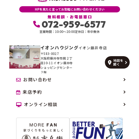
たします。
HPを見たと言ってお気軽にお問い合わせください
具体的には、以下の内容に従ってお客さま情報の取り扱いをいたしま
無料相談・お電話窓口
す。
072-959-6577
営業時間：10:00〜20:00
定休日：年中無休
３．お客さまの情報の利用目的
当社は、不動産についてのサービスをお客さまにご利用いただくにあた
り、各種の申込みの受付、訪問、提案、見積、各種の工事やサービス提
イオンハウジング
イオン藤井寺店
供等の機会に、当社が直接あるいは協力会社又は業務委託先等を通じ
〒583-0027
て、お客さまの個人情報（お客さまの電子メールアドレス、氏名、住
大阪府藤井寺市岡２丁
地図を
所、電話番号等）を取得いたしますが、これらの個人情報は下記の目的
目10-11 イオン藤井寺
開く
に利用させていただきます。
ショッピングセンター
２階
(1) 不動産についてのサービスの提供
お問い合わせ
(2) 不動産についてのサービスのアフターサービスの提供
(3) 不動産についてのサービスのお知らせ・ＰＲ、調査・データ集積、
来店予約
研究開発
(4) ウェブサイトシステム管理会社（以下「サイト管理会社」といいま
オンライン相談
す。）への提供。
(5) その他上記(1)から(4)に附随する業務の実施
なお、当社は、サイト管理会社が提供するサービス改善に必要な範囲
で、お客さまの個人データをサイト管理会社に提供します。
このように提供された個人データにつきましては、サイト管理会社にお
いて管理されることとなります。