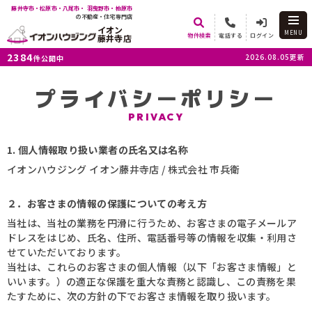
藤井寺市・松原市・八尾市・ 羽曳野市・柏原市
の不動産・住宅専門店
イオン
MENU
物件検索
電話する
ログイン
藤井寺店
2384
2026.08.05更新
件公開中
プライバシーポリシー
PRIVACY
1. 個人情報取り扱い業者の氏名又は名称
イオンハウジング イオン藤井寺店 / 株式会社 市兵衛
２．お客さまの情報の保護についての考え方
当社は、当社の業務を円滑に行うため、お客さまの電子メールア
ドレスをはじめ、氏名、住所、電話番号等の情報を収集・利用さ
せていただいております。
当社は、これらのお客さまの個人情報（以下「お客さま情報」と
いいます。）の適正な保護を重大な責務と認識し、この責務を果
たすために、次の方針の下でお客さま情報を取り扱います。