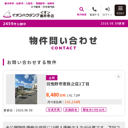
藤井寺市・松原市・八尾市・ 羽曳野市・柏原市
の不動産・住宅専門店
イオン
MENU
物件検索
電話する
ログイン
藤井寺店
2459
2026.08.09更新
件公開中
物件問い合わせ
CONTACT
お問い合わせする物件
土地
羽曳野市恵我之荘2丁目
8,480
万円
142.72坪
月々支払例：
216,216
円
写真充実
区画図有
駅徒歩10分以内
更新日：2026.08.08
未公開物件情報の提供には個人情報の入力が必要です。下記フ