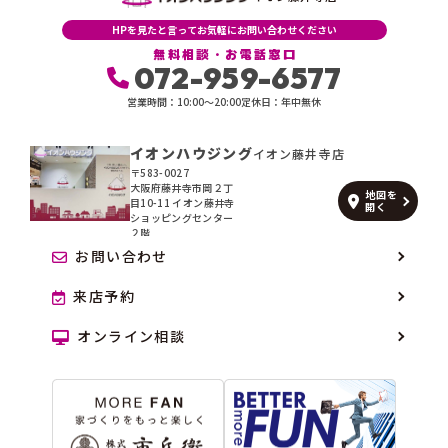
たします。
HPを見たと言ってお気軽にお問い合わせください
具体的には、以下の内容に従ってお客さま情報の取り扱いをいたしま
無料相談・お電話窓口
す。
072-959-6577
営業時間：10:00〜20:00
定休日：年中無休
３．お客さまの情報の利用目的
当社は、不動産についてのサービスをお客さまにご利用いただくにあた
り、各種の申込みの受付、訪問、提案、見積、各種の工事やサービス提
イオンハウジング
イオン藤井寺店
供等の機会に、当社が直接あるいは協力会社又は業務委託先等を通じ
〒583-0027
て、お客さまの個人情報（お客さまの電子メールアドレス、氏名、住
大阪府藤井寺市岡２丁
地図を
所、電話番号等）を取得いたしますが、これらの個人情報は下記の目的
目10-11 イオン藤井寺
開く
に利用させていただきます。
ショッピングセンター
２階
(1) 不動産についてのサービスの提供
お問い合わせ
(2) 不動産についてのサービスのアフターサービスの提供
(3) 不動産についてのサービスのお知らせ・ＰＲ、調査・データ集積、
来店予約
研究開発
(4) ウェブサイトシステム管理会社（以下「サイト管理会社」といいま
オンライン相談
す。）への提供。
(5) その他上記(1)から(4)に附随する業務の実施
なお、当社は、サイト管理会社が提供するサービス改善に必要な範囲
で、お客さまの個人データをサイト管理会社に提供します。
このように提供された個人データにつきましては、サイト管理会社にお
いて管理されることとなります。