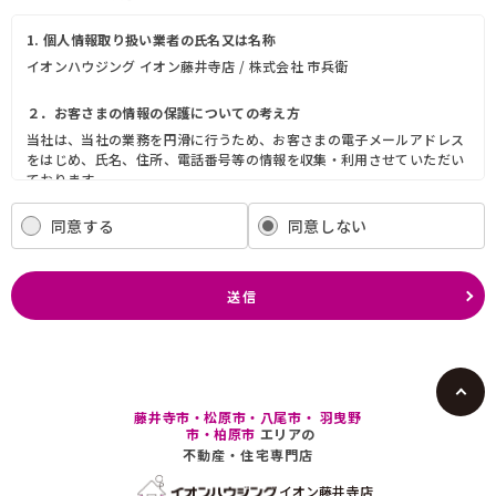
1. 個人情報取り扱い業者の氏名又は名称
イオンハウジング イオン藤井寺店 / 株式会社 市兵衛
２．お客さまの情報の保護についての考え方
当社は、当社の業務を円滑に行うため、お客さまの電子メールアドレス
をはじめ、氏名、住所、電話番号等の情報を収集・利用させていただい
ております。
当社は、これらのお客さまの個人情報（以下「お客さま情報」といいま
す。）の適正な保護を重大な責務と認識し、この責務を果たすために、
同意する
同意しない
次の方針の下でお客さま情報を取り扱います。
(1) お客さま情報に適用される個人情報の保護に関する法律その他の関
係法令を遵守し、適切に取り扱います。また、適宜取扱いの改善に努め
送信
ます。
(2) お客さま情報の取扱いに関する規程を明確にし、従業者に周知徹底
します。また、取引先等に対しても適切にお客さま情報を取り扱うよう
に要請します。
(3) お客さま情報の収集に際しては、利用目的を特定して通知または公
表し、その利用目的にしたがってお客さま情報を取り扱います。
藤井寺市・松原市・八尾市・ 羽曳野
(4) お客さま情報の漏洩、紛失、改ざん等を防止するために必要な 対策
市・柏原市
エリアの
を講じて適切な管理を行います。
不動産・住宅専門店
(5) 保有するお客さま情報について、お客さま本人からの開示、訂正、
削除、利用停止の依頼を所定の窓口でお受けして、誠意をもって対応い
イオン藤井寺店