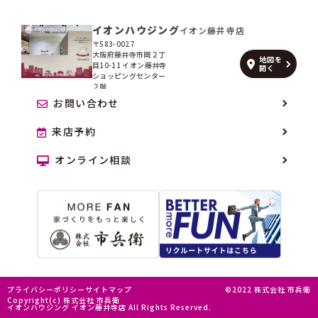
イオンハウジング
イオン藤井寺店
〒583-0027
大阪府藤井寺市岡２丁
地図を
目10-11 イオン藤井寺
開く
ショッピングセンター
２階
お問い合わせ
来店予約
オンライン相談
プライバシーポリシー
サイトマップ
©2022 株式会社 市兵衛
Copyright(c) 株式会社 市兵衛
イオンハウジング イオン藤井寺店 All Rights Reserved.