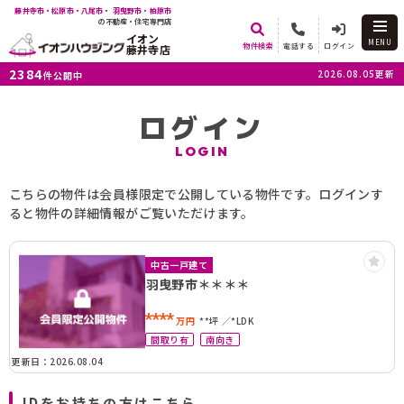
藤井寺市・松原市・八尾市・ 羽曳野市・柏原市
の不動産・住宅専門店
イオン
MENU
物件検索
電話する
ログイン
藤井寺店
2384
2026.08.05更新
件公開中
ログイン
LOGIN
こちらの物件は会員様限定で公開している物件です。ログインす
ると物件の詳細情報がご覧いただけます。
中古一戸建て
羽曳野市＊＊＊＊
****
万円
**坪
*LDK
間取り有
南向き
更新日：2026.08.04
IDをお持ちの方はこちら