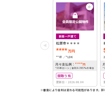
新築一戸建て
松原市＊＊＊＊
****
万円
**坪
*LDK
****
月々支払例：
円
*35年ローン / 金利0.395%の場合
*
間取り有
更新日：2026.08.04
※審査により金利は変わる可能性があります。
詳