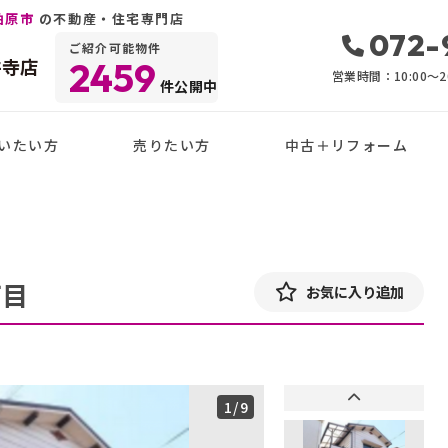
柏原市
の不動産・住宅専門店
072-
ご紹介可能物件
井寺店
2459
営業時間：10:00〜20
件公開中
いたい方
売りたい方
中古＋リフォーム
丁目
お気に入り追加
1
/9