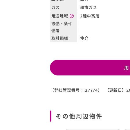
都市ガス
ガス
2種中高層
用途地域
設備・条件
備考
仲介
取引態様
周
（弊社管理番号： 27774）
【更新日】20
その他周辺物件