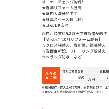
オーナーチェンジ物件!
★近年リフォーム歴有
★室内大変綺麗です
★駐車スペース有（軽）
★1階LDK広々
現在月額賃料5.8万円で賃貸借契約中
【令和元年10月リフォーム歴有】
☆クロス張替え、畳新調、襖張替え
☆洗面台新設、フローリング張替え
☆ベランダ防水 など
借入ご希望金額
支払期
月々の
支払例
万円
※紀陽銀行／借入金650万円、返済期間35年、金利
※審査により金利は変わる可能性があります。