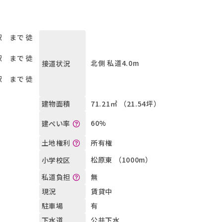
 まで 徒
 まで 徒
北側 私道4.0m
接道状況
 まで 徒
）
71.21㎡ （21.54坪）
建物面積
60%
建ぺい率
所有権
土地権利
松原東 （1000m）
小学校区
無
私道負担
賃貸中
現況
有
駐車場
公共下水
下水道