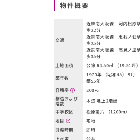
物件概要
近鉄南大阪線 河内松原駅
歩22分
近鉄南大阪線 恵我ノ荘駅
交通
歩25分
近鉄南大阪線 高見ノ里駅
歩35分
公簿 64.50㎡ （19.51坪
土地面積
1970年 （昭和45） 9月
築年数
築55年
200%
容積率
構造および
木造 地上2階建
階数
松原第六 （1200m）
中学校区
宅地
地目
即時
引渡時期
公共
上水道