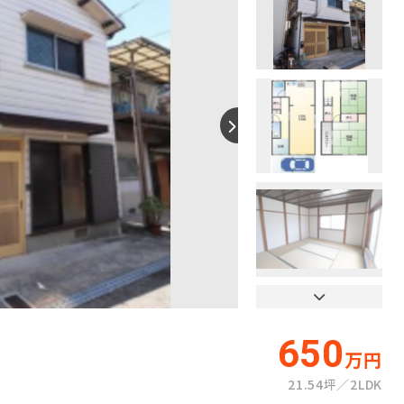
【間取り】
650
万円
21.54坪
2LDK