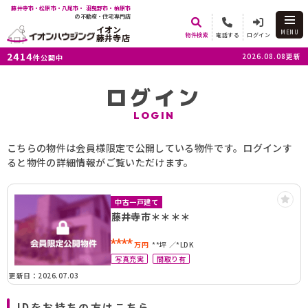
藤井寺市・松原市・八尾市・ 羽曳野市・柏原市
の不動産・住宅専門店
イオン
MENU
物件検索
電話する
ログイン
藤井寺店
2414
2026.08.08更新
件公開中
ログイン
LOGIN
こちらの物件は会員様限定で公開している物件です。ログインす
ると物件の詳細情報がご覧いただけます。
中古一戸建て
藤井寺市＊＊＊＊
****
万円
**坪
*LDK
写真充実
間取り有
更新日：2026.07.03
IDをお持ちの方はこちら