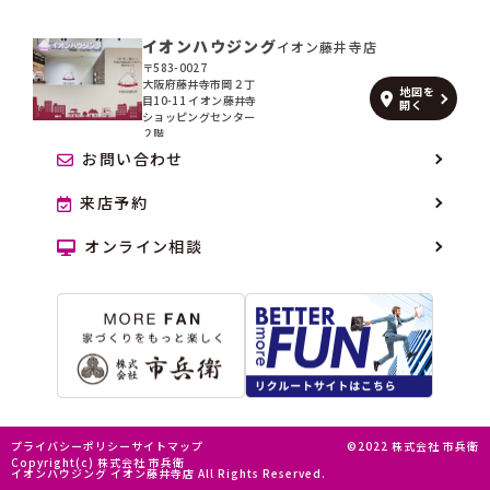
イオンハウジング
イオン藤井寺店
〒583-0027
大阪府藤井寺市岡２丁
地図を
目10-11 イオン藤井寺
開く
ショッピングセンター
２階
お問い合わせ
来店予約
オンライン相談
プライバシーポリシー
サイトマップ
©2022 株式会社 市兵衛
Copyright(c) 株式会社 市兵衛
イオンハウジング イオン藤井寺店 All Rights Reserved.