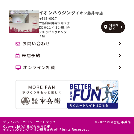
イオンハウジング
イオン藤井寺店
〒583-0027
大阪府藤井寺市岡２丁
地図を
目10-11 イオン藤井寺
開く
ショッピングセンター
２階
お問い合わせ
来店予約
オンライン相談
プライバシーポリシー
サイトマップ
©2022 株式会社 市兵衛
Copyright(c) 株式会社 市兵衛
イオンハウジング イオン藤井寺店 All Rights Reserved.