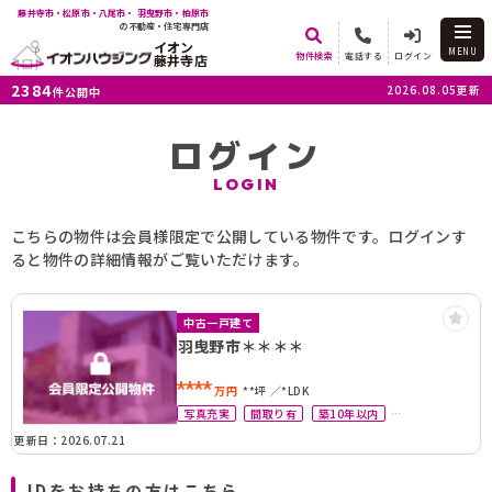
藤井寺市・松原市・八尾市・ 羽曳野市・柏原市
の不動産・住宅専門店
イオン
MENU
物件検索
電話する
ログイン
藤井寺店
2384
2026.08.05更新
件公開中
ログイン
LOGIN
こちらの物件は会員様限定で公開している物件です。ログインす
ると物件の詳細情報がご覧いただけます。
中古一戸建て
羽曳野市＊＊＊＊
****
万円
**坪
*LDK
写真充実
間取り有
築10年以内
駅徒歩10分以内
駐車場2台可
更新日：2026.07.21
IDをお持ちの方はこちら