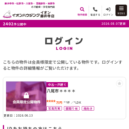
藤井寺市・松原市・八尾市・ 羽曳野市・柏原市
の不動産・住宅専門店
イオン
MENU
物件検索
電話する
ログイン
藤井寺店
2402
2026.08.07更新
件公開中
ログイン
LOGIN
こちらの物件は会員様限定で公開している物件です。ログインす
ると物件の詳細情報がご覧いただけます。
中古一戸建て
八尾市＊＊＊＊
****
万円
**坪
*LDK
写真充実
間取り有
南向き
更新日：2026.06.13
IDをお持ちの方はこちら