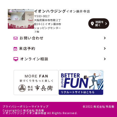
イオンハウジング
イオン藤井寺店
〒583-0027
大阪府藤井寺市岡２丁
地図を
目10-11 イオン藤井寺
開く
ショッピングセンター
２階
お問い合わせ
来店予約
オンライン相談
プライバシーポリシー
サイトマップ
©2022 株式会社 市兵衛
Copyright(c) 株式会社 市兵衛
イオンハウジング イオン藤井寺店 All Rights Reserved.