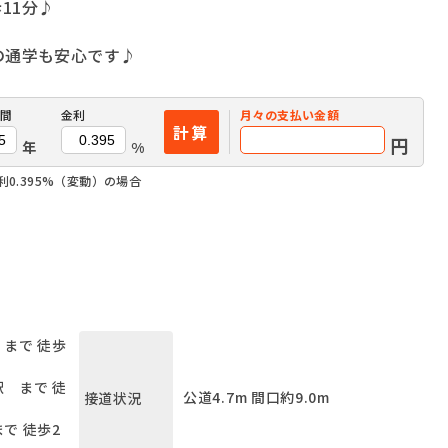
11分♪
の通学も安心です♪
間
金利
月々の
支払い金額
計算
円
年
%
0.395%（変動）の場合
まで 徒歩
 まで 徒
公道4.7m 間口約9.0m
接道状況
で 徒歩2