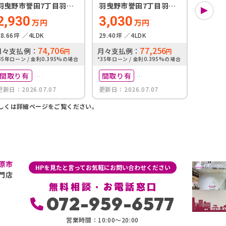
羽曳野市誉田7丁目羽曳
羽曳野市誉田7丁目羽曳
羽曳野
野市第２誉田２号地
野市第２誉田１号地
2,930
3,030
2,2
万円
万円
28.66坪
4LDK
29.40坪
4LDK
30.55坪
74,706
77,256
月々支払例：
月々支払例：
月々支
円
円
35年ローン / 金利0.395%の場合
*35年ローン / 金利0.395%の場合
*35年ロー
間取り有
間取り有
写真
更新日：2026.07.07
更新日：2026.07.07
更新日：2
駅徒歩10分以内
駅徒歩10分以内
築10
しくは詳細ページをご覧ください。
駅徒歩
原市
HPを見たと言ってお気軽にお問い合わせください
門店
無料相談・お電話窓口
072-959-6577
営業時間：10:00〜20:00