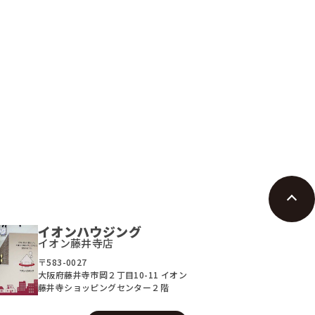
市誉田7丁目
羽曳野市誉田7丁目
80
780
万円
万円
3LDK
29.21坪
5DK
58,133
19,887
払例：
月々支払例：
円
円
ン / 金利0.395%の場合
*35年ローン / 金利0.395%の場合
充実
間取り有
写真充実
間取り有
026.08.07
更新日：2026.06.23
年以内
駅徒歩10分以内
10分以内
イオンハウジング
イオン藤井寺店
〒583-0027
大阪府藤井寺市岡２丁目10-11 イオン
藤井寺ショッピングセンター２階