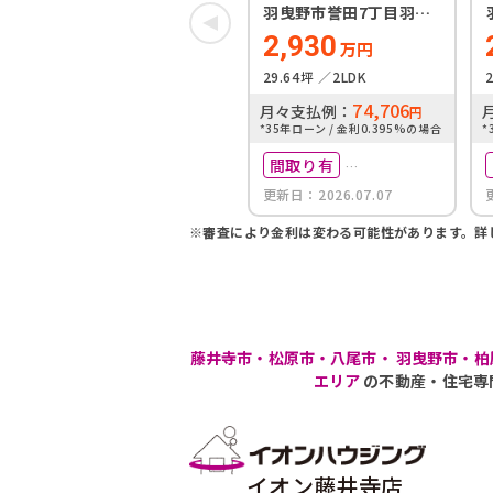
羽曳野市誉田7丁目羽曳
野市第２誉田３号地
2,930
万円
29.64坪
2LDK
74,706
月々支払例：
円
*35年ローン / 金利0.395%の場合
*
間取り有
更新日：2026.07.07
駅徒歩10分以内
※審査により金利は変わる可能性があります。
詳
藤井寺市・松原市・八尾市・ 羽曳野市・柏
エリア
の不動産・住宅専
イオン藤井寺店