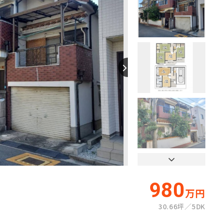
【間取り】
980
万円
30.66坪
5DK