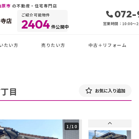
柏原市
の不動産・住宅専門店
072-
ご紹介可能物件
井寺店
2404
営業時間：10:00〜20
件公開中
いたい方
売りたい方
中古＋リフォーム
7丁目
お気に入り追加
1
/10