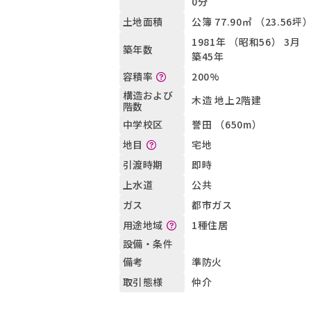
0分
公簿 77.90㎡ （23.56坪
土地面積
1981年 （昭和56） 3月
築年数
築45年
200%
容積率
構造および
木造 地上2階建
階数
誉田 （650m）
中学校区
宅地
地目
即時
引渡時期
公共
上水道
都市ガス
ガス
1種住居
用途地域
設備・条件
準防火
備考
仲介
取引態様