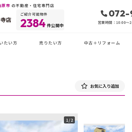
柏原市
の不動産・住宅専門店
072-
ご紹介可能物件
井寺店
2384
営業時間：10:00〜20
件公開中
いたい方
売りたい方
中古＋リフォーム
目
お気に入り追加
1
/2