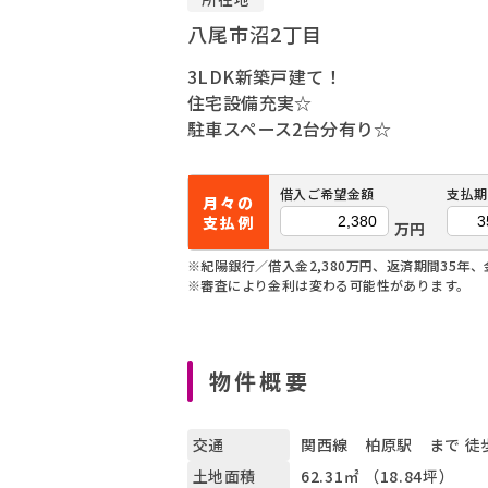
八尾市沼2丁目
3LDK新築戸建て！
住宅設備充実☆
駐車スペース2台分有り☆
借入ご希望金額
支払期
月々の
支払例
万円
※紀陽銀行／借入金2,380万円、返済期間35年、
※審査により金利は変わる可能性があります。
物件概要
関西線 柏原駅 まで 徒
交通
62.31㎡ （18.84坪）
土地面積