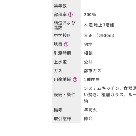
築年数
200%
容積率
構造および
木造 地上3階建
階数
大正 （2900m）
中学校区
宅地
地目
相談
引渡時期
公共
上水道
都市ガス
ガス
1種住居
用途地域
システムキッチン、食器
い焚き、複層ガラス、ル
設備・条件
納
準防火
備考
仲介
取引態様