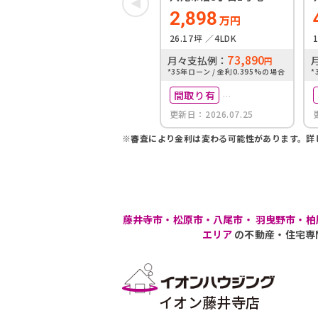
2,898
万円
26.17坪
4LDK
73,890
月々支払例：
円
*35年ローン / 金利0.395%の場合
*
間取り有
更新日：2026.07.25
築10年以内
※審査により金利は変わる可能性があります。
詳
藤井寺市・松原市・八尾市・ 羽曳野市・柏
エリア
の不動産・住宅専
イオン藤井寺店