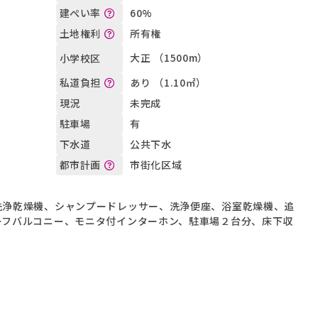
60%
建ぺい率
所有権
土地権利
大正 （1500m）
小学校区
あり （1.10㎡）
私道負担
未完成
現況
有
駐車場
公共下水
下水道
市街化区域
都市計画
洗浄乾燥機、シャンプードレッサー、洗浄便座、浴室乾燥機、追
ーフバルコニー、モニタ付インターホン、駐車場２台分、床下収