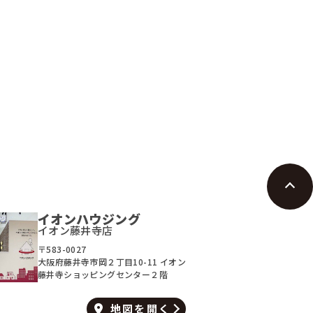
****
万円
万円
*LDK
**坪
*LDK
****
****
払例：
月々支払例：
円
円
ン / 金利0.395%の場合
*35年ローン / 金利0.395%の場合
充実
間取り有
間取り有
026.08.04
更新日：2026.05.10
イオンハウジング
イオン藤井寺店
〒583-0027
大阪府藤井寺市岡２丁目10-11 イオン
藤井寺ショッピングセンター２階
地図を
開く