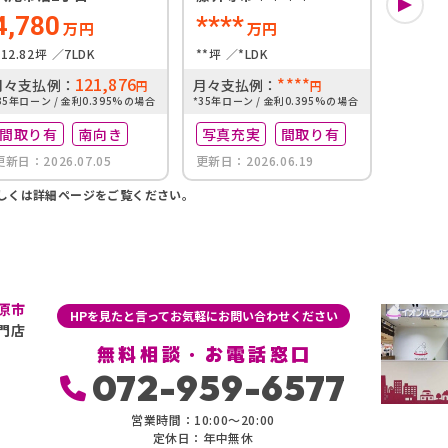
4,780
****
****
万円
万円
112.82坪
7LDK
**坪
*LDK
**坪
121,876
****
月々支払例：
月々支払例：
月々支
円
円
35年ローン / 金利0.395%の場合
*35年ローン / 金利0.395%の場合
*35年ロー
間取り有
南向き
写真充実
間取り有
写真
更新日：2026.07.05
更新日：2026.06.19
更新日：2
しくは詳細ページをご覧ください。
原市
HPを見たと言ってお気軽にお問い合わせください
門店
無料相談・お電話窓口
072-959-6577
営業時間：10:00〜20:00
定休日：年中無休