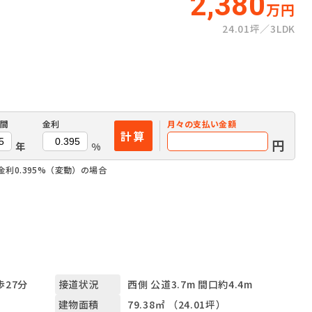
2,380
万円
24.01坪
3LDK
間
金利
月々の
支払い金額
計算
円
年
%
金利0.395%（変動）の場合
歩27分
西側 公道3.7m 間口約4.4m
接道状況
79.38㎡ （24.01坪）
建物面積