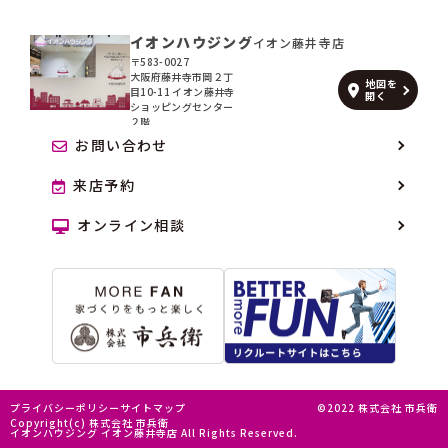
イオンハウジング
イオン藤井寺店
〒583-0027
大阪府藤井寺市岡２丁
地図を
目10-11 イオン藤井寺
開く
ショッピングセンター
２階
お問い合わせ
来店予約
オンライン相談
プライバシーポリシー
サイトマップ
©2022 株式会社 市兵衛
Copyright(c) 株式会社 市兵衛
イオンハウジング イオン藤井寺店 All Rights Reserved.