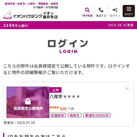
藤井寺市・松原市・八尾市・ 羽曳野市・柏原市
の不動産・住宅専門店
イオン
MENU
物件検索
電話する
ログイン
藤井寺店
2384
2026.08.05更新
件公開中
ログイン
LOGIN
こちらの物件は会員様限定で公開している物件です。ログインす
ると物件の詳細情報がご覧いただけます。
土地
八尾市＊＊＊＊
****
万円
**坪
区画図有
南向き
駅徒歩10分以内
更新日：2026.07.28
IDをお持ちの方はこちら