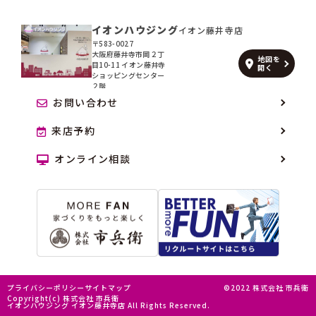
イオンハウジング
イオン藤井寺店
〒583-0027
大阪府藤井寺市岡２丁
地図を
目10-11 イオン藤井寺
開く
ショッピングセンター
２階
お問い合わせ
来店予約
オンライン相談
プライバシーポリシー
サイトマップ
©2022 株式会社 市兵衛
Copyright(c) 株式会社 市兵衛
イオンハウジング イオン藤井寺店 All Rights Reserved.