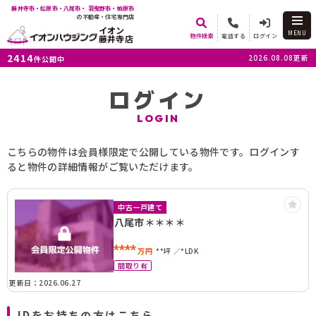
藤井寺市・松原市・八尾市・ 羽曳野市・柏原市
の不動産・住宅専門店
イオン
MENU
物件検索
電話する
ログイン
藤井寺店
2414
2026.08.08更新
件公開中
ログイン
LOGIN
こちらの物件は会員様限定で公開している物件です。ログインす
ると物件の詳細情報がご覧いただけます。
中古一戸建て
八尾市＊＊＊＊
****
万円
**坪
*LDK
間取り有
更新日：2026.06.27
IDをお持ちの方はこちら