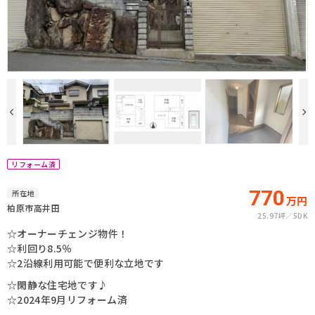
リフォーム済
770
所在地
万円
柏原市高井田
25.97坪
5DK
☆オーナーチェンジ物件！
☆利回り8.5％
☆2沿線利用可能で便利な立地です
☆閑静な住宅地です♪
☆2024年9月リフォーム済