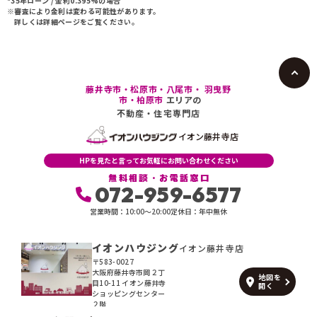
*35年ローン / 金利0.395%の場合
※審査により金利は変わる可能性があります。
駐車場2台可
詳しくは詳細ページをご覧ください。
藤井寺市・松原市・八尾市・ 羽曳野
市・柏原市
エリアの
不動産・住宅専門店
イオン藤井寺店
HPを見たと言ってお気軽にお問い合わせください
無料相談・お電話窓口
072-959-6577
営業時間：10:00〜20:00
定休日：年中無休
イオンハウジング
イオン藤井寺店
〒583-0027
大阪府藤井寺市岡２丁
地図を
目10-11 イオン藤井寺
開く
ショッピングセンター
２階