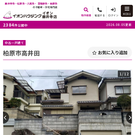
藤井寺市・松原市・八尾市・ 羽曳野市・柏原市
の不動産・住宅専門店
イオン
MENU
物件検索
電話する
ログイン
藤井寺店
2384
2026.08.05更新
件公開中
中古一戸建て
柏原市高井田
お気に入り追加
1
/12