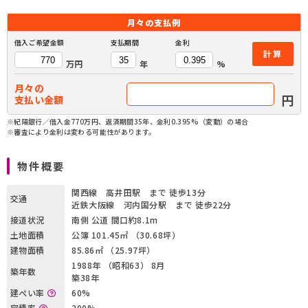
月々の
支払例
借入ご希望金額
支払期間
金利
計算
万円
年
%
月々の
円
支払い金額
※紀陽銀行／借入金770万円、返済期間35年、金利0.395%（変動）の場合
※審査により金利は変わる可能性があります。
物件概要
関西線 高井田駅 まで 徒歩13分
交通
近鉄大阪線 河内国分駅 まで 徒歩22分
接道状況
南側 公道 間口約8.1m
土地面積
公簿 101.45㎡ （30.68坪）
建物面積
85.86㎡ （25.97坪）
1988年 （昭和63） 8月
築年数
築38年
建ぺい率
60%
容積率
200%