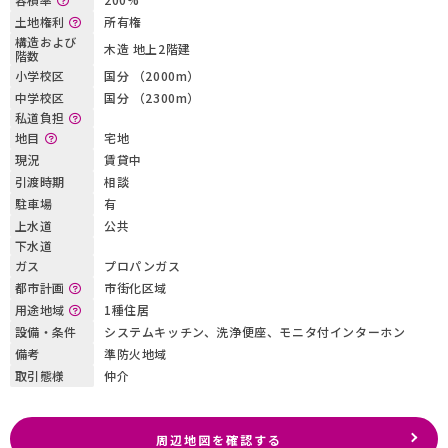
土地権利
所有権
構造および
木造 地上2階建
階数
小学校区
国分 （2000m）
中学校区
国分 （2300m）
私道負担
地目
宅地
現況
賃貸中
引渡時期
相談
駐車場
有
上水道
公共
下水道
ガス
プロパンガス
都市計画
市街化区域
用途地域
1種住居
設備・条件
システムキッチン、洗浄便座、モニタ付インターホン
備考
準防火地域
取引態様
仲介
周辺地図を確認する