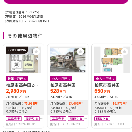
（弊社管理番号： 59725）
【更新日】2026年06月15日
【次回更新日】2026年08月15日
その他周辺物件
PRICEDOWN
新築一戸建て
中古一戸建て
中古一戸建て
柏原市高井田2号
柏原市高井田
柏原市高井田
棟
2,980
528
650
万円
万円
万円
28.91坪
3LDK
24.20坪
4DK
32.50坪
5LDK
月々支払例：
75,981
円
*
月々支払例：
13,462
円
*
月々支払例：
16,573
円
*
*35年ローン / 金利
*35年ローン / 金利
*35年ローン / 金利
0.395%の場合
0.395%の場合
0.395%の場合
写真充実
間取り有
写真充実
間取り有
間取り有
更新日：2026.08.05
更新日：2026.06.23
更新日：2026.07.03
築10年以内
リフォーム済
駅徒歩10分以内