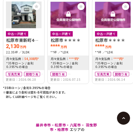
中古一戸建て
中古一戸建て
中古一戸建て
松原市東新町4丁
松原市＊＊＊＊
松原市＊＊＊＊
目
2,130
****
****
万円
万円
万円
22.35坪
3LDK
**坪
*LDK
**坪
*LDK
月々支払例：
54,308
円
*
月々支払例：
****
円
*
月々支払例：
****
円
*
*35年ローン / 金利
*35年ローン / 金利
*35年ローン / 金利
0.395%の場合
0.395%の場合
0.395%の場合
写真充実
間取り有
間取り有
写真充実
間取り有
更新日：2026.06.28
更新日：2026.07.15
更新日：2026.06.14
リフォーム済
リフォーム済
南向き
駅徒歩10分以内
駅徒歩10分以内
駅徒歩10分以内
*35年ローン / 金利0.395%の場合
※審査により金利は変わる可能性があります。
詳しくは詳細ページをご覧ください。
藤井寺市・松原市・八尾市・ 羽曳野
市・柏原市
エリアの