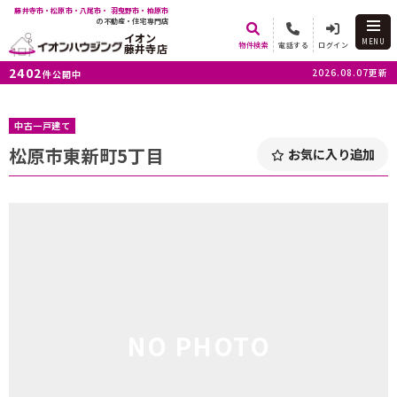
藤井寺市・松原市・八尾市・ 羽曳野市・柏原市
の不動産・住宅専門店
イオン
MENU
物件検索
電話する
ログイン
藤井寺店
2402
2026.08.07更新
件公開中
中古一戸建て
松原市東新町5丁目
お気に入り追加
NO PHOTO