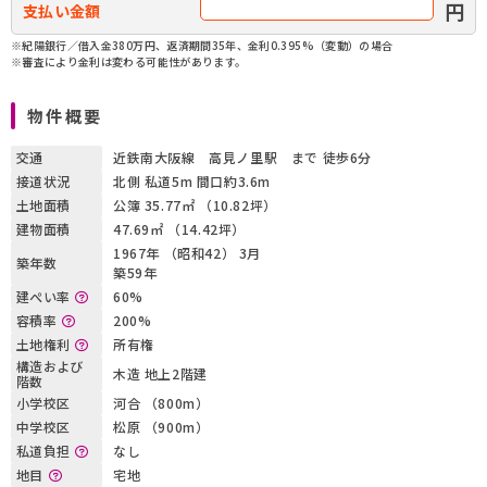
円
支払い金額
※紀陽銀行／借入金380万円、返済期間35年、金利0.395%（変動）の場合
※審査により金利は変わる可能性があります。
物件概要
交通
近鉄南大阪線 高見ノ里駅 まで 徒歩6分
接道状況
北側 私道5m 間口約3.6m
土地面積
公簿 35.77㎡ （10.82坪）
建物面積
47.69㎡ （14.42坪）
1967年 （昭和42） 3月
築年数
築59年
建ぺい率
60%
容積率
200%
土地権利
所有権
構造および
木造 地上2階建
階数
小学校区
河合 （800m）
中学校区
松原 （900m）
私道負担
なし
地目
宅地