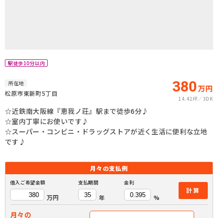
駅徒歩10分以内
380
所在地
万円
松原市東新町5丁目
14.42坪
3DK
☆近鉄南大阪線『恵我ノ荘』駅まで徒歩6分♪
☆室内丁寧にお使いです♪
☆スーパー・コンビニ・ドラッグストアが近く生活に便利な立地
です♪
月々の
支払例
借入ご希望金額
支払期間
金利
計算
万円
年
%
月々の