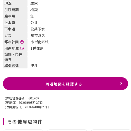
現況
空家
引渡時期
相談
駐車場
無
上水道
公共
下水道
公共下水
ガス
都市ガス
都市計画
市街化区域
用途地域
1種住居
設備・条件
備考
取引態様
仲介
周辺地図を確認する
（弊社管理番号： 60143）
【更新日】2026年05月27日
【次回更新日】2026年08月27日
その他周辺物件