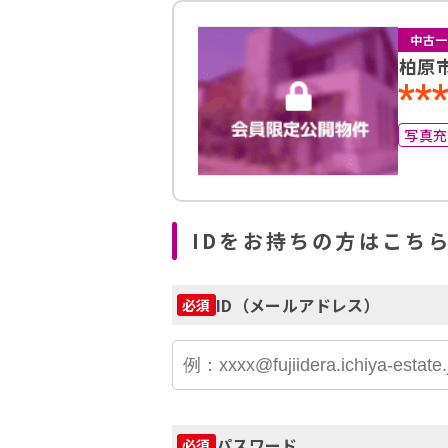
中古一
柏原
**
写真
IDをお持ちの方はこち
ID（メールアドレス）
必須
パスワード
必須