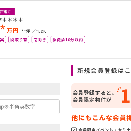
戸建て
市＊＊＊＊
**
万円
**坪
*LDK
充実
間取り有
南向き
駅徒歩10分以内
ら
新規会員登録は
1
会員登録すると、
会員限定物件が
他にもこんな会員
会員限定イベント・セミナ