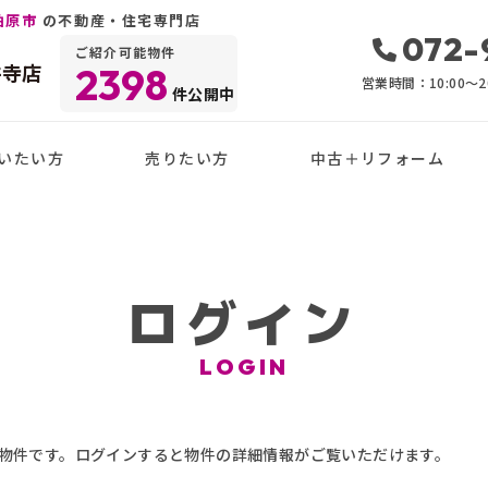
柏原市
の不動産・住宅専門店
072-
ご紹介可能物件
井寺店
2398
営業時間：10:00〜20
件公開中
いたい方
売りたい方
中古＋リフォーム
ログイン
LOGIN
物件です。ログインすると物件の詳細情報がご覧いただけます。