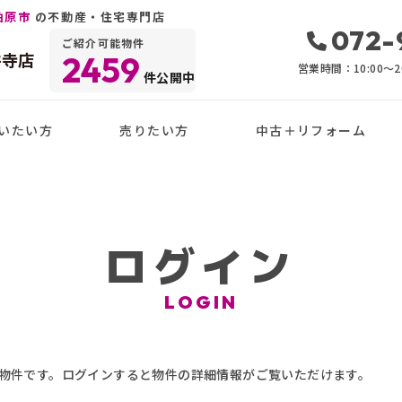
柏原市
の不動産・住宅専門店
072-
ご紹介可能物件
井寺店
2459
営業時間：10:00〜20
件公開中
いたい方
売りたい方
中古＋リフォーム
ログイン
LOGIN
物件です。ログインすると物件の詳細情報がご覧いただけます。