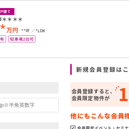
戸建て
市＊＊＊＊
**
万円
**坪
*LDK
り有
駐車場2台可
ら
新規会員登録は
1
会員登録すると、
会員限定物件が
他にもこんな会員
会員限定イベント・セミナ