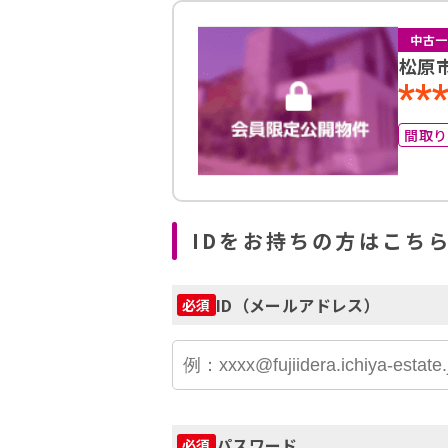
中古一
松原
**
間取
IDをお持ちの方はこち
ID（メールアドレス）
必須
パスワード
必須