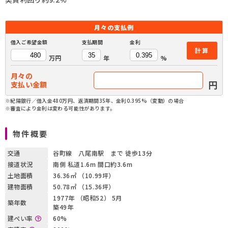
月々の
支払例
借入ご希望金額
支払期間
金利
計算
万円
年
%
月々の
円
支払い金額
※紀陽銀行／借入金480万円、返済期間35年、金利0.395%（変動）の場合
※審査により金利は変わる可能性があります。
物件概要
交通
谷町線 八尾南駅 まで 徒歩13分
接道状況
南側 私道1.6m 間口約3.6m
土地面積
36.36㎡ （10.99坪）
建物面積
50.78㎡ （15.36坪）
1977年 （昭和52） 5月
築年数
築49年
建ぺい率
60%