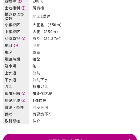
容積率
200%
土地権利
所有権
構造および
地上2階建
階数
小学校区
大正北 （550m）
中学校区
大正 （850m）
私道負担
あり （31.37㎡）
地目
宅地
現況
空家
引渡時期
相談
駐車場
無
上水道
公共
下水道
公共下水
ガス
都市ガス
都市計画
市街化区域
用途地域
1種住居
設備・条件
ペット可
備考
再建築不可
取引態様
仲介