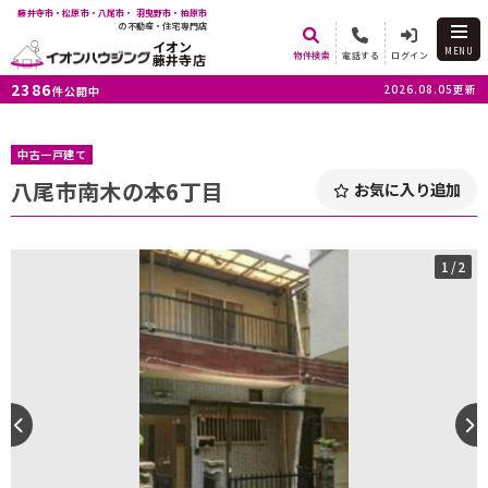
藤井寺市・松原市・八尾市・ 羽曳野市・柏原市
の不動産・住宅専門店
イオン
MENU
物件検索
電話する
ログイン
藤井寺店
2386
2026.08.05更新
件公開中
中古一戸建て
八尾市南木の本6丁目
お気に入り追加
1
/2