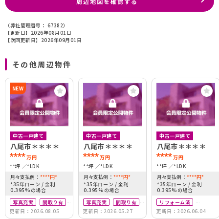
周辺地図を確認する
（弊社管理番号： 67382）
【更新日】2026年08月01日
【次回更新日】2026年09月01日
その他周辺物件
NEW
中古一戸建て
中古一戸建て
中古一戸建て
八尾市＊＊＊＊
八尾市＊＊＊＊
八尾市＊＊＊＊
****
****
****
万円
万円
万円
**坪
*LDK
**坪
*LDK
**坪
*LDK
月々支払例：
****
円
*
月々支払例：
****
円
*
月々支払例：
****
円
*
*35年ローン / 金利
*35年ローン / 金利
*35年ローン / 金利
0.395%の場合
0.395%の場合
0.395%の場合
写真充実
間取り有
写真充実
間取り有
リフォーム済
更新日：2026.08.05
更新日：2026.05.27
更新日：2026.06.04
南向き
築10年以内
南向き
駅徒歩10分以内