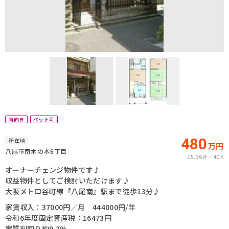
南向き
ペット可
480
所在地
万円
八尾市南木の本6丁目
15.36坪
4DK
オーナーチェンジ物件です♪
収益物件としてご検討いただけます♪
大阪メトロ谷町線『八尾南』駅まで徒歩13分♪
家賃収入：37000円／月 444000円/年
令和6年度固定資産税：16473円
実質利回り約9.2%