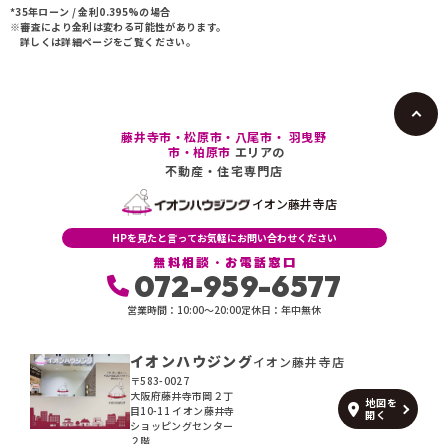
駅徒歩10分以内
駅徒歩10分以内
*35年ローン / 金利0.395%の場合
※審査により金利は変わる可能性があります。
詳しくは詳細ページをご覧ください。
藤井寺市・松原市・八尾市・ 羽曳野
市・柏原市
エリアの
不動産・住宅専門店
イオン藤井寺店
HPを見たと言ってお気軽にお問い合わせください
無料相談・お電話窓口
072-959-6577
営業時間：10:00〜20:00
定休日：年中無休
イオンハウジング
イオン藤井寺店
〒583-0027
大阪府藤井寺市岡２丁
地図を
目10-11 イオン藤井寺
開く
ショッピングセンター
２階