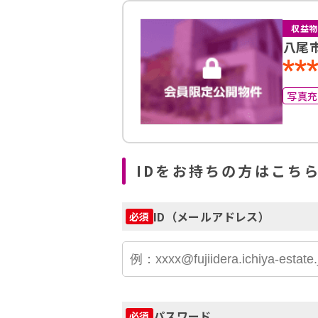
収益物
八尾
**
写真
IDをお持ちの方はこち
ID（メールアドレス）
必須
パスワード
必須