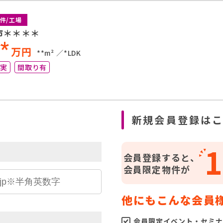
件/工場
市＊＊＊＊
**
万円
**m²
*LDK
充実
間取り有
ら
新規会員登録は
1
会員登録すると、
会員限定物件が
他にもこんな会員
会員限定イベント・セミナ