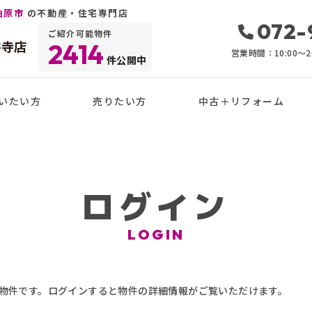
柏原市
の不動産・住宅専門店
072-
ご紹介可能物件
井寺店
2414
営業時間：10:00〜20
件公開中
いたい方
売りたい方
中古＋リフォーム
ログイン
LOGIN
物件です。ログインすると物件の詳細情報がご覧いただけます。