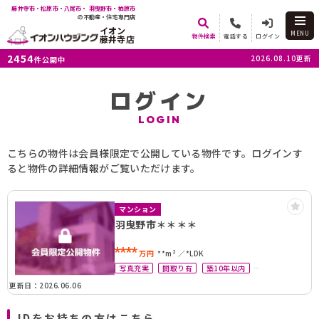
藤井寺市・松原市・八尾市・ 羽曳野市・柏原市
の不動産・住宅専門店
イオン
MENU
物件検索
電話する
ログイン
藤井寺店
2454
2026.08.10更新
件公開中
ログイン
LOGIN
こちらの物件は会員様限定で公開している物件です。ログインす
ると物件の詳細情報がご覧いただけます。
マンション
羽曳野市＊＊＊＊
****
万円
**m²
*LDK
写真充実
間取り有
築10年以内
駅徒歩10分以内
ペット可
更新日：2026.06.06
IDをお持ちの方はこちら