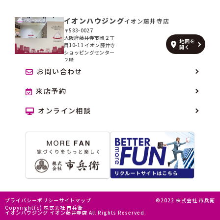
イオンハウジング
イオン藤井寺店
〒583-0027
大阪府藤井寺市岡２丁
地図を
目10-11 イオン藤井寺
開く
ショッピングセンター
２階
お問い合わせ
来店予約
オンライン相談
プライバシーポリシー
サイトマップ
©2022 株式会社 市兵衛
Copyright(c) 株式会社 市兵衛
イオンハウジング イオン藤井寺店 All Rights Reserved.