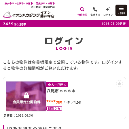
藤井寺市・松原市・八尾市・ 羽曳野市・柏原市
の不動産・住宅専門店
イオン
MENU
物件検索
電話する
ログイン
藤井寺店
2459
2026.08.09更新
件公開中
ログイン
LOGIN
こちらの物件は会員様限定で公開している物件です。ログインす
ると物件の詳細情報がご覧いただけます。
中古一戸建て
八尾市＊＊＊＊
****
万円
**坪
*LDK
間取り有
更新日：2026.06.30
IDをお持ちの方はこちら