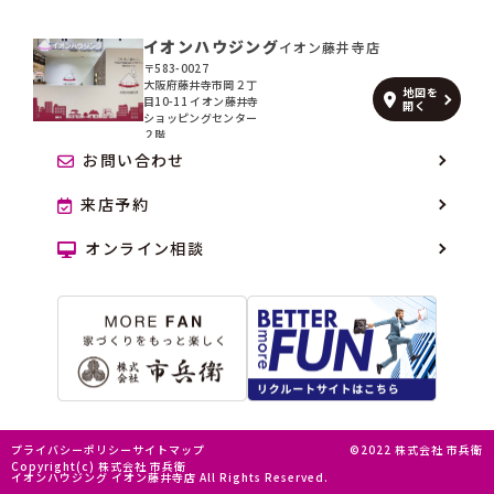
イオンハウジング
イオン藤井寺店
〒583-0027
大阪府藤井寺市岡２丁
地図を
目10-11 イオン藤井寺
開く
ショッピングセンター
２階
お問い合わせ
来店予約
オンライン相談
プライバシーポリシー
サイトマップ
©2022 株式会社 市兵衛
Copyright(c) 株式会社 市兵衛
イオンハウジング イオン藤井寺店 All Rights Reserved.