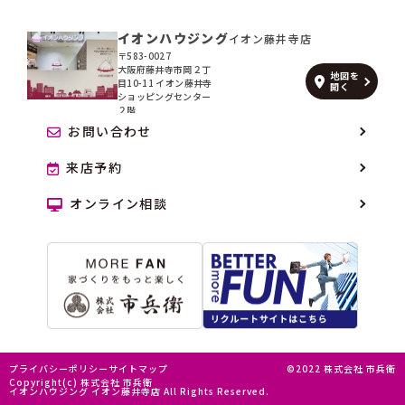
イオンハウジング
イオン藤井寺店
〒583-0027
大阪府藤井寺市岡２丁
地図を
目10-11 イオン藤井寺
開く
ショッピングセンター
２階
お問い合わせ
来店予約
オンライン相談
プライバシーポリシー
サイトマップ
©2022 株式会社 市兵衛
Copyright(c) 株式会社 市兵衛
イオンハウジング イオン藤井寺店 All Rights Reserved.