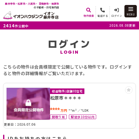
藤井寺市・松原市・八尾市・ 羽曳野市・柏原市
の不動産・住宅専門店
イオン
MENU
物件検索
電話する
ログイン
藤井寺店
2414
2026.08.08更新
件公開中
ログイン
LOGIN
こちらの物件は会員様限定で公開している物件です。ログインす
ると物件の詳細情報がご覧いただけます。
収益物件/店舗付住宅
松原市＊＊＊＊
****
万円
**m²
*LDK
間取り有
駅徒歩10分以内
更新日：2026.07.06
IDをお持ちの方はこちら