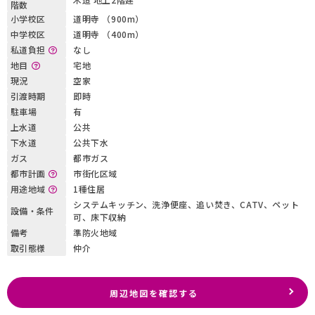
階数
小学校区
道明寺 （900m）
中学校区
道明寺 （400m）
私道負担
なし
地目
宅地
現況
空家
引渡時期
即時
駐車場
有
上水道
公共
下水道
公共下水
ガス
都市ガス
都市計画
市街化区域
用途地域
1種住居
システムキッチン、洗浄便座、追い焚き、CATV、ペット
設備・条件
可、床下収納
備考
準防火地域
取引態様
仲介
周辺地図を確認する