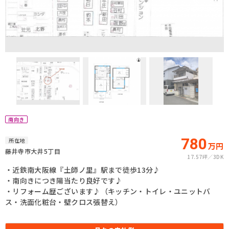
南向き
780
所在地
万円
藤井寺市大井5丁目
17.57坪
3DK
・近鉄南大阪線『土師ノ里』駅まで徒歩13分♪
・南向きにつき陽当たり良好です♪
・リフォーム歴ございます♪（キッチン・トイレ・ユニットバ
ス・洗面化粧台・壁クロス張替え）