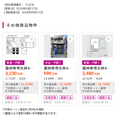
（弊社管理番号： 71429）
【更新日】2026年06月27日
【次回更新日】2026年08月27日
その他周辺物件
新築一戸建て
中古一戸建て
新築一戸建て
藤井寺市大井4丁
藤井寺市大井4丁
藤井寺市大井4丁
目
目
目１号棟 藤井寺
3,230
590
3,480
万円
万円
万円
市大井４丁目０１
27.52坪
3LDK
14.60坪
3DK
28.61坪
4LDK
期
月々支払例：
82,355
円
*
月々支払例：
15,043
円
*
月々支払例：
88,730
円
*
*35年ローン / 金利
*35年ローン / 金利
*35年ローン / 金利
0.395%の場合
0.395%の場合
0.395%の場合
間取り有
写真充実
間取り有
写真充実
間取り有
更新日：2026.07.28
更新日：2026.05.12
更新日：2026.08.04
築10年以内
リフォーム済
築10年以内
駐車場2台可
*35年ローン / 金利0.395%の場合
※審査により金利は変わる可能性があります。