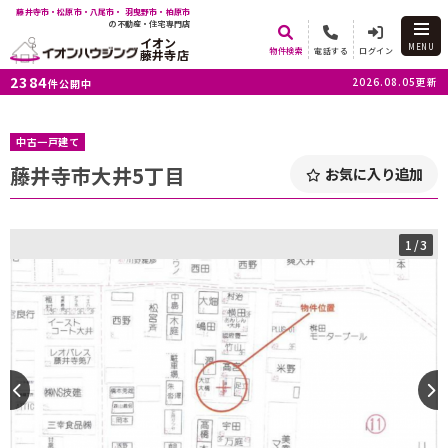
藤井寺市・松原市・八尾市・ 羽曳野市・柏原市
の不動産・住宅専門店
イオン
MENU
物件検索
電話する
ログイン
藤井寺店
2384
2026.08.05更新
件公開中
中古一戸建て
藤井寺市大井5丁目
お気に入り追加
1
/3