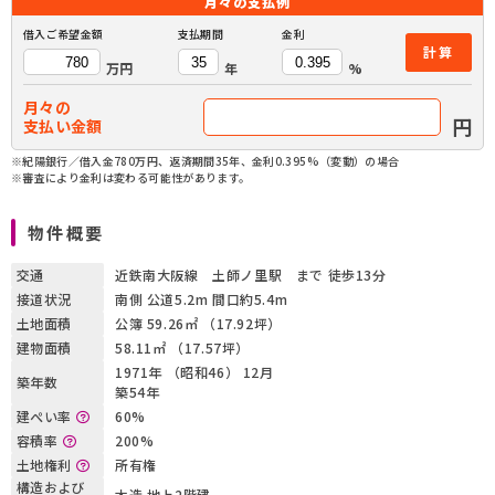
月々の
支払例
借入ご希望金額
支払期間
金利
計算
万円
年
%
月々の
円
支払い金額
※紀陽銀行／借入金780万円、返済期間35年、金利0.395%（変動）の場合
※審査により金利は変わる可能性があります。
物件概要
交通
近鉄南大阪線 土師ノ里駅 まで 徒歩13分
接道状況
南側 公道5.2m 間口約5.4m
土地面積
公簿 59.26㎡ （17.92坪）
建物面積
58.11㎡ （17.57坪）
1971年 （昭和46） 12月
築年数
築54年
建ぺい率
60%
容積率
200%
土地権利
所有権
構造および
木造 地上2階建