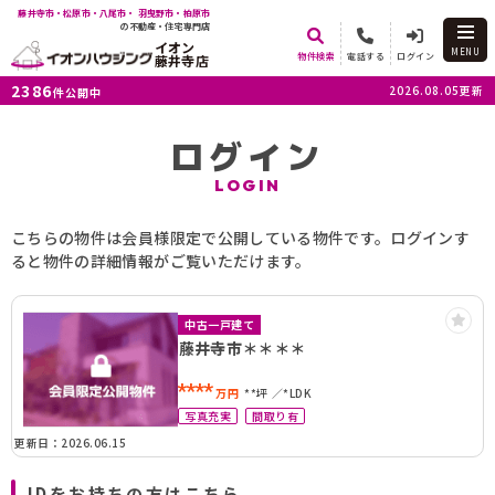
藤井寺市・松原市・八尾市・ 羽曳野市・柏原市
の不動産・住宅専門店
イオン
MENU
物件検索
電話する
ログイン
藤井寺店
2386
2026.08.05更新
件公開中
ログイン
LOGIN
こちらの物件は会員様限定で公開している物件です。ログインす
ると物件の詳細情報がご覧いただけます。
中古一戸建て
藤井寺市＊＊＊＊
****
万円
**坪
*LDK
写真充実
間取り有
更新日：2026.06.15
IDをお持ちの方はこちら