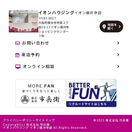
イオンハウジング
イオン藤井寺店
〒583-0027
大阪府藤井寺市岡２丁
地図を
目10-11 イオン藤井寺
開く
ショッピングセンター
２階
お問い合わせ
来店予約
オンライン相談
プライバシーポリシー
サイトマップ
©2022 株式会社 市兵衛
Copyright(c) 株式会社 市兵衛
イオンハウジング イオン藤井寺店 All Rights Reserved.