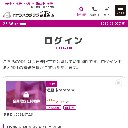
藤井寺市・松原市・八尾市・ 羽曳野市・柏原市
の不動産・住宅専門店
イオン
MENU
物件検索
電話する
ログイン
藤井寺店
2386
2026.08.05更新
件公開中
ログイン
LOGIN
こちらの物件は会員様限定で公開している物件です。ログインす
ると物件の詳細情報がご覧いただけます。
土地
松原市＊＊＊＊
****
万円
**坪
区画図有
南向き
更新日：2026.07.26
IDをお持ちの方はこちら