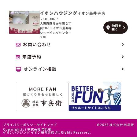
イオンハウジング
イオン藤井寺店
〒583-0027
大阪府藤井寺市岡２丁
地図を
目10-11 イオン藤井寺
開く
ショッピングセンター
２階
お問い合わせ
来店予約
オンライン相談
プライバシーポリシー
サイトマップ
©2022 株式会社 市兵衛
Copyright(c) 株式会社 市兵衛
イオンハウジング イオン藤井寺店 All Rights Reserved.