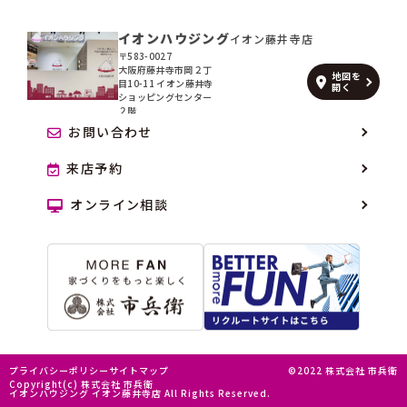
イオンハウジング
イオン藤井寺店
〒583-0027
大阪府藤井寺市岡２丁
地図を
目10-11 イオン藤井寺
開く
ショッピングセンター
２階
お問い合わせ
来店予約
オンライン相談
プライバシーポリシー
サイトマップ
©2022 株式会社 市兵衛
Copyright(c) 株式会社 市兵衛
イオンハウジング イオン藤井寺店 All Rights Reserved.