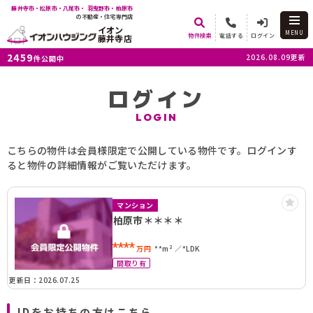
藤井寺市・松原市・八尾市・ 羽曳野市・柏原市
の不動産・住宅専門店
イオン
MENU
物件検索
電話する
ログイン
藤井寺店
2459
2026.08.09更新
件公開中
ログイン
LOGIN
こちらの物件は会員様限定で公開している物件です。ログインす
ると物件の詳細情報がご覧いただけます。
マンション
柏原市＊＊＊＊
****
万円
**m²
*LDK
間取り有
更新日：2026.07.25
IDをお持ちの方はこちら