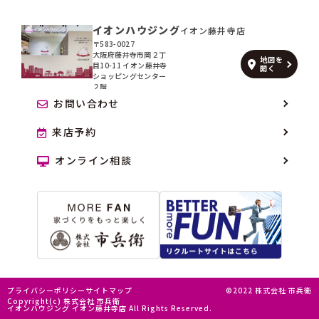
イオンハウジング
イオン藤井寺店
〒583-0027
大阪府藤井寺市岡２丁
地図を
目10-11 イオン藤井寺
開く
ショッピングセンター
２階
お問い合わせ
来店予約
オンライン相談
プライバシーポリシー
サイトマップ
©2022 株式会社 市兵衛
Copyright(c) 株式会社 市兵衛
イオンハウジング イオン藤井寺店 All Rights Reserved.