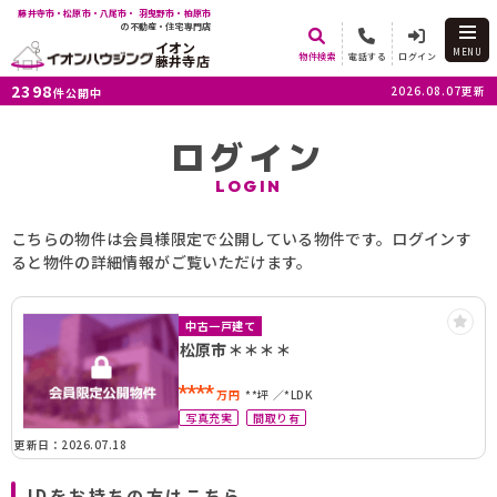
藤井寺市・松原市・八尾市・ 羽曳野市・柏原市
の不動産・住宅専門店
イオン
MENU
物件検索
電話する
ログイン
藤井寺店
2398
2026.08.07更新
件公開中
ログイン
LOGIN
こちらの物件は会員様限定で公開している物件です。ログインす
ると物件の詳細情報がご覧いただけます。
中古一戸建て
松原市＊＊＊＊
****
万円
**坪
*LDK
写真充実
間取り有
更新日：2026.07.18
IDをお持ちの方はこちら