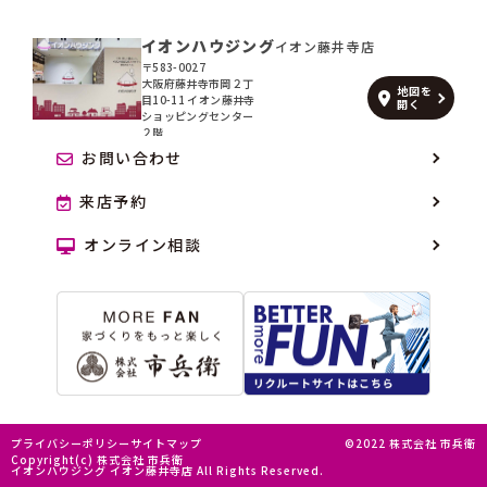
イオンハウジング
イオン藤井寺店
〒583-0027
大阪府藤井寺市岡２丁
地図を
目10-11 イオン藤井寺
開く
ショッピングセンター
２階
お問い合わせ
来店予約
オンライン相談
プライバシーポリシー
サイトマップ
©2022 株式会社 市兵衛
Copyright(c) 株式会社 市兵衛
イオンハウジング イオン藤井寺店 All Rights Reserved.