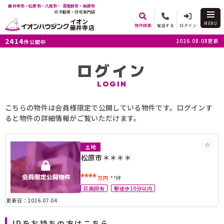
藤井寺市・松原市・八尾市・ 羽曳野市・柏原市
の不動産・住宅専門店
イオン
MENU
物件検索
電話する
ログイン
藤井寺店
2414
2026.08.08更新
件公開中
ログイン
LOGIN
こちらの物件は会員様限定で公開している物件です。ログインす
ると物件の詳細情報がご覧いただけます。
土地
松原市＊＊＊＊
****
万円
**坪
区画図有
駅徒歩10分以内
更新日：2026.07.04
IDをお持ちの方はこちら