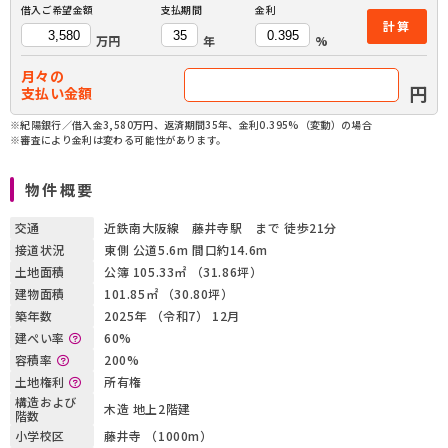
借入ご希望金額
支払期間
金利
計算
万円
年
%
月々の
円
支払い金額
※紀陽銀行／借入金3,580万円、返済期間35年、金利0.395%（変動）の場合
※審査により金利は変わる可能性があります。
物件概要
交通
近鉄南大阪線 藤井寺駅 まで 徒歩21分
接道状況
東側 公道5.6m 間口約14.6m
土地面積
公簿 105.33㎡ （31.86坪）
建物面積
101.85㎡ （30.80坪）
築年数
2025年 （令和7） 12月
建ぺい率
60%
容積率
200%
土地権利
所有権
構造および
木造 地上2階建
階数
小学校区
藤井寺 （1000m）