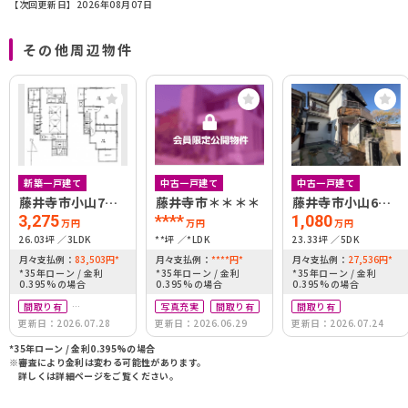
【次回更新日】2026年08月07日
その他周辺物件
新築一戸建て
中古一戸建て
中古一戸建て
藤井寺市小山7丁
藤井寺市＊＊＊＊
藤井寺市小山6丁
目
目
3,275
****
1,080
万円
万円
万円
26.03坪
3LDK
**坪
*LDK
23.33坪
5DK
月々支払例：
83,503
円
*
月々支払例：
****
円
*
月々支払例：
27,536
円
*
*35年ローン / 金利
*35年ローン / 金利
*35年ローン / 金利
0.395%の場合
0.395%の場合
0.395%の場合
間取り有
写真充実
間取り有
間取り有
更新日：2026.07.28
更新日：2026.06.29
更新日：2026.07.24
築10年以内
駐車場2台可
*35年ローン / 金利0.395%の場合
※審査により金利は変わる可能性があります。
詳しくは詳細ページをご覧ください。