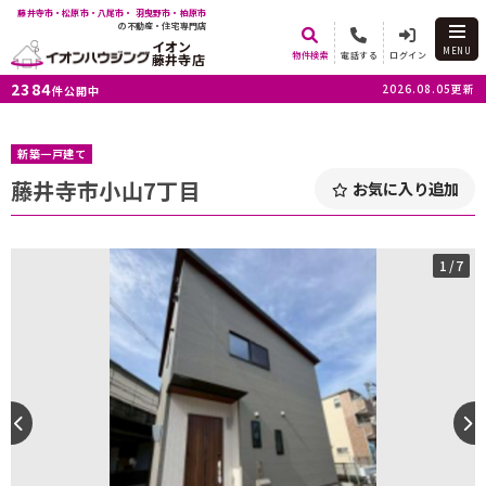
藤井寺市・松原市・八尾市・ 羽曳野市・柏原市
の不動産・住宅専門店
イオン
MENU
物件検索
電話する
ログイン
藤井寺店
2384
2026.08.05更新
件公開中
新築一戸建て
藤井寺市小山7丁目
お気に入り追加
1
/7