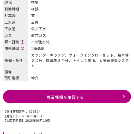
現況
空家
引渡時期
相談
駐車場
有
上水道
公共
下水道
公共下水
ガス
都市ガス
都市計画
市街化区域
用途地域
1種低層
カウンターキッチン、ウォークインクローゼット、駐車場
設備・条件
２台分、駐車場３台分、トイレ２箇所、太陽光発電システ
ム
備考
取引態様
仲介
周辺地図を確認する
（弊社管理番号： 81831）
【更新日】2026年07月10日
【次回更新日】2026年08月10日