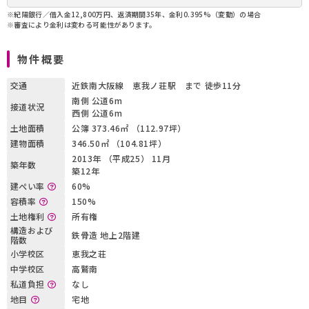
※紀陽銀行／借入金12,800万円、返済期間35年、金利0.395%（変動）の場合
※審査により金利は変わる可能性があります。
物件概要
交通
近鉄南大阪線 恵我ノ荘駅 まで 徒歩11分
南側 公道6m
接道状況
西側 公道6m
土地面積
公簿 373.46㎡ （112.97坪）
建物面積
346.50㎡ （104.81坪）
2013年 （平成25） 11月
築年数
築12年
建ぺい率
60%
容積率
150%
土地権利
所有権
構造および
鉄骨造 地上2階建
階数
小学校区
恵我之荘
中学校区
高鷲南
私道負担
なし
地目
宅地