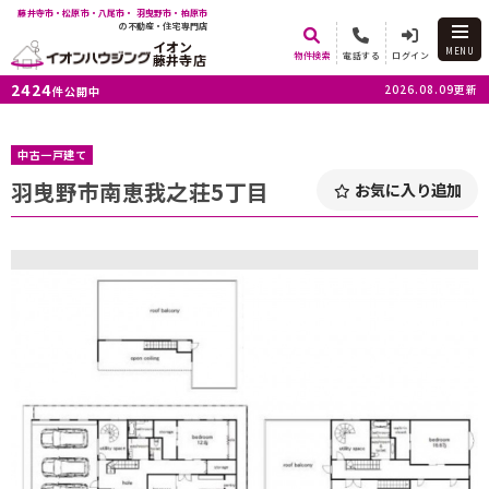
藤井寺市・松原市・八尾市・ 羽曳野市・柏原市
の不動産・住宅専門店
イオン
MENU
物件検索
電話する
ログイン
藤井寺店
2424
2026.08.09更新
件公開中
中古一戸建て
羽曳野市南恵我之荘5丁目
お気に入り追加