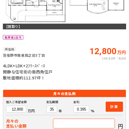
【間取り】
駐車場2台可
12,800
所在地
万円
羽曳野市南恵我之荘5丁目
104.81坪
4LDK
4LDK+LDK+2ﾌﾘｰｽﾍﾟｰｽ
閑静な住宅街の南西角住戸
敷地面積約112.97坪！
月々の
支払例
借入ご希望金額
支払期間
金利
計算
万円
年
%
月々の
円
支払い金額