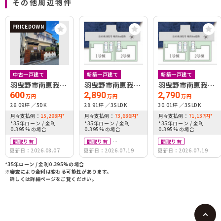
その他周辺物件
PRICEDOWN
中古一戸建て
新築一戸建て
新築一戸建て
羽曳野市南恵我之
羽曳野市南恵我之
羽曳野市南恵我之
荘5丁目
荘4丁目
荘4丁目
600
2,890
2,790
万円
万円
万円
26.09坪
5DK
28.91坪
3SLDK
30.01坪
3SLDK
月々支払例：
15,298
円
*
月々支払例：
73,686
円
*
月々支払例：
71,137
円
*
*35年ローン / 金利
*35年ローン / 金利
*35年ローン / 金利
0.395%の場合
0.395%の場合
0.395%の場合
間取り有
間取り有
間取り有
更新日：2026.08.07
更新日：2026.07.19
更新日：2026.07.19
駐車場2台可
*35年ローン / 金利0.395%の場合
※審査により金利は変わる可能性があります。
詳しくは詳細ページをご覧ください。