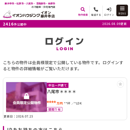
藤井寺市・松原市・八尾市・ 羽曳野市・柏原市
の不動産・住宅専門店
イオン
MENU
物件検索
電話する
ログイン
藤井寺店
2416
2026.08.09更新
件公開中
ログイン
LOGIN
こちらの物件は会員様限定で公開している物件です。ログインす
ると物件の詳細情報がご覧いただけます。
中古一戸建て
八尾市＊＊＊＊
****
万円
**坪
*LDK
間取り有
更新日：2026.07.25
IDをお持ちの方はこちら