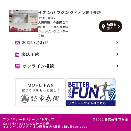
イオンハウジング
イオン藤井寺店
〒583-0027
大阪府藤井寺市岡２丁
地図を
目10-11 イオン藤井寺
開く
ショッピングセンター
２階
お問い合わせ
来店予約
オンライン相談
プライバシーポリシー
サイトマップ
©2022 株式会社 市兵衛
Copyright(c) 株式会社 市兵衛
イオンハウジング イオン藤井寺店 All Rights Reserved.