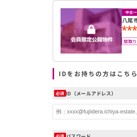
中古一
八尾
**
間取
IDをお持ちの方はこち
ID（メールアドレス）
必須
パスワード
必須