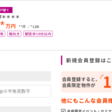
戸建て
市＊＊＊＊
**
万円
**坪
*LDK
り有
南向き
駅徒歩10分以内
ら
新規会員登録は
1
会員登録すると、
会員限定物件が
他にもこんな会員
会員限定イベント・セミナ