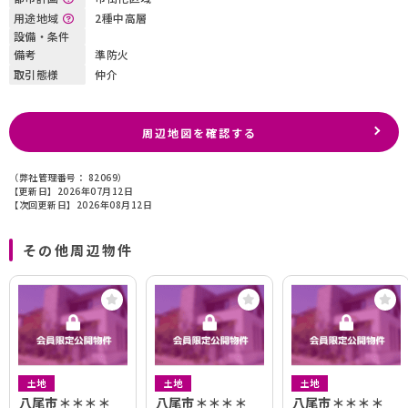
用途地域
2種中高層
設備・条件
備考
準防火
取引態様
仲介
周辺地図を確認する
（弊社管理番号： 82069）
【更新日】2026年07月12日
【次回更新日】2026年08月12日
その他周辺物件
土地
土地
土地
八尾市＊＊＊＊
八尾市＊＊＊＊
八尾市＊＊＊＊