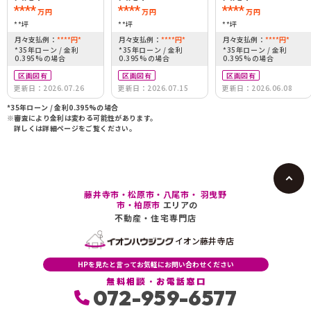
****
****
****
万円
万円
万円
**坪
**坪
**坪
月々支払例：
****
円
*
月々支払例：
****
円
*
月々支払例：
****
円
*
*35年ローン / 金利
*35年ローン / 金利
*35年ローン / 金利
0.395%の場合
0.395%の場合
0.395%の場合
区画図有
区画図有
区画図有
更新日：2026.07.26
更新日：2026.07.15
更新日：2026.06.08
*35年ローン / 金利0.395%の場合
※審査により金利は変わる可能性があります。
詳しくは詳細ページをご覧ください。
藤井寺市・松原市・八尾市・ 羽曳野
市・柏原市
エリアの
不動産・住宅専門店
イオン藤井寺店
HPを見たと言ってお気軽にお問い合わせください
無料相談・お電話窓口
072-959-6577