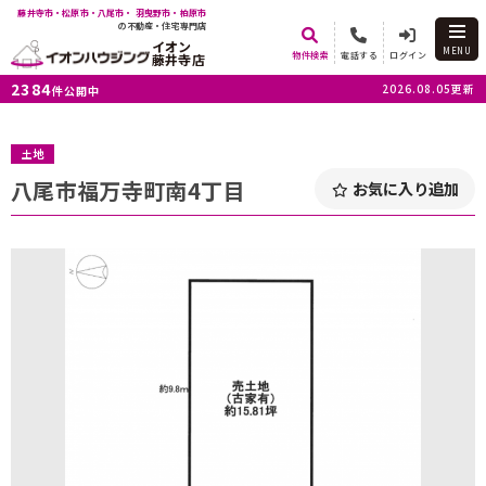
藤井寺市・松原市・八尾市・ 羽曳野市・柏原市
の不動産・住宅専門店
イオン
MENU
物件検索
電話する
ログイン
藤井寺店
2384
2026.08.05更新
件公開中
土地
八尾市福万寺町南4丁目
お気に入り追加