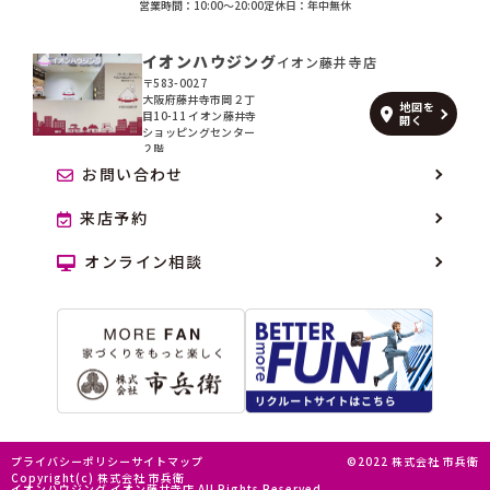
営業時間：10:00〜20:00
定休日：年中無休
イオンハウジング
イオン藤井寺店
〒583-0027
大阪府藤井寺市岡２丁
地図を
目10-11 イオン藤井寺
開く
ショッピングセンター
２階
お問い合わせ
来店予約
オンライン相談
プライバシーポリシー
サイトマップ
©2022 株式会社 市兵衛
Copyright(c) 株式会社 市兵衛
イオンハウジング イオン藤井寺店 All Rights Reserved.