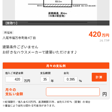
【間取り】
420
所在地
万円
八尾市福万寺町南4丁目
16.77坪
建築条件ございません
お好きなハウスメーカーで建築いただけます♪
月々の
支払例
借入ご希望金額
支払期間
金利
計算
万円
年
%
月々の
円
支払い金額
※紀陽銀行／借入金420万円、返済期間35年、金利0.395%（変動）の場合
※審査により金利は変わる可能性があります。