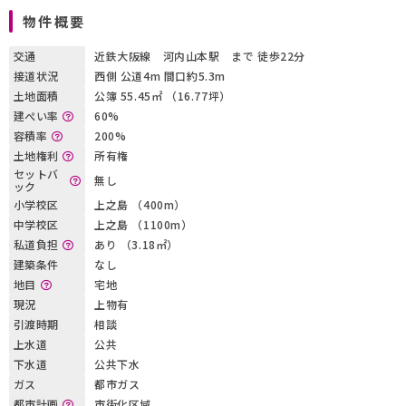
物件概要
交通
近鉄大阪線 河内山本駅 まで 徒歩22分
接道状況
西側 公道4m 間口約5.3m
土地面積
公簿 55.45㎡ （16.77坪）
建ぺい率
60%
容積率
200%
土地権利
所有権
セットバ
無し
ック
小学校区
上之島 （400m）
中学校区
上之島 （1100m）
私道負担
あり （3.18㎡）
建築条件
なし
地目
宅地
現況
上物有
引渡時期
相談
上水道
公共
下水道
公共下水
ガス
都市ガス
都市計画
市街化区域