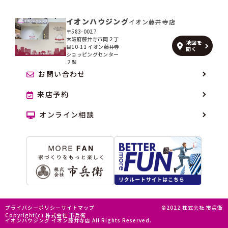
イオンハウジング
イオン藤井寺店
〒583-0027
大阪府藤井寺市岡２丁
地図を
目10-11 イオン藤井寺
開く
ショッピングセンター
２階
お問い合わせ
来店予約
オンライン相談
プライバシーポリシー
サイトマップ
©2022 株式会社 市兵衛
Copyright(c) 株式会社 市兵衛
イオンハウジング イオン藤井寺店 All Rights Reserved.