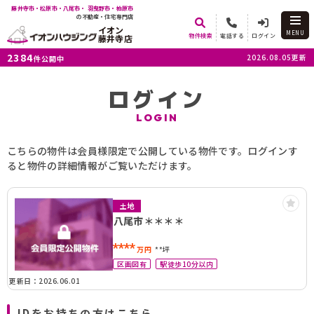
藤井寺市・松原市・八尾市・ 羽曳野市・柏原市
の不動産・住宅専門店
イオン
MENU
物件検索
電話する
ログイン
藤井寺店
2384
2026.08.05更新
件公開中
ログイン
LOGIN
こちらの物件は会員様限定で公開している物件です。ログインす
ると物件の詳細情報がご覧いただけます。
土地
八尾市＊＊＊＊
****
万円
**坪
区画図有
駅徒歩10分以内
更新日：2026.06.01
IDをお持ちの方はこちら