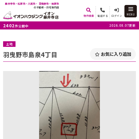
藤井寺市・松原市・八尾市・ 羽曳野市・柏原市
の不動産・住宅専門店
イオン
MENU
物件検索
電話する
ログイン
藤井寺店
2402
2026.08.07更新
件公開中
土地
羽曳野市島泉4丁目
お気に入り追加