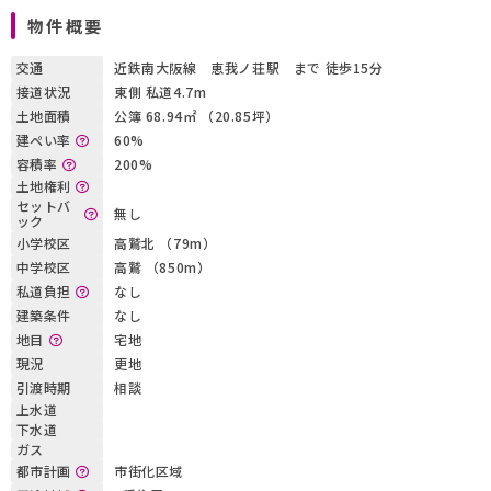
物件概要
交通
近鉄南大阪線 恵我ノ荘駅 まで 徒歩15分
接道状況
東側 私道4.7m
土地面積
公簿 68.94㎡ （20.85坪）
建ぺい率
60%
容積率
200%
土地権利
セットバ
無し
ック
小学校区
高鷲北 （79m）
中学校区
高鷲 （850m）
私道負担
なし
建築条件
なし
地目
宅地
現況
更地
引渡時期
相談
上水道
下水道
ガス
都市計画
市街化区域