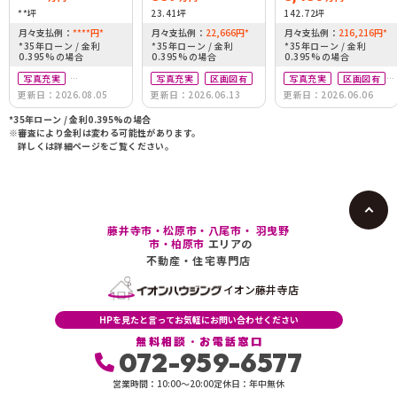
**坪
23.41坪
142.72坪
月々支払例：
****
円
*
月々支払例：
22,666
円
*
月々支払例：
216,216
円
*
*35年ローン / 金利
*35年ローン / 金利
*35年ローン / 金利
0.395%の場合
0.395%の場合
0.395%の場合
写真充実
写真充実
区画図有
写真充実
区画図有
更新日：2026.08.05
更新日：2026.06.13
更新日：2026.06.06
駅徒歩10分以内
駅徒歩10分以内
*35年ローン / 金利0.395%の場合
※審査により金利は変わる可能性があります。
詳しくは詳細ページをご覧ください。
藤井寺市・松原市・八尾市・ 羽曳野
市・柏原市
エリアの
不動産・住宅専門店
イオン藤井寺店
HPを見たと言ってお気軽にお問い合わせください
無料相談・お電話窓口
072-959-6577
営業時間：10:00〜20:00
定休日：年中無休