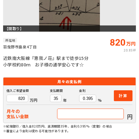
【間取り】
820
所在地
万円
羽曳野市島泉4丁目
20.85坪
近鉄南大阪線『恵我ノ荘』駅まで徒歩15分
小学校約80ｍ お子様の通学安心です☆
月々の
支払例
借入ご希望金額
支払期間
金利
計算
万円
年
%
月々の
円
支払い金額
※紀陽銀行／借入金820万円、返済期間35年、金利0.395%（変動）の場合
※審査により金利は変わる可能性があります。