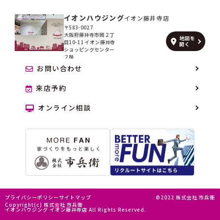
イオンハウジング
イオン藤井寺店
〒583-0027
大阪府藤井寺市岡２丁
地図を
目10-11 イオン藤井寺
開く
ショッピングセンター
２階
お問い合わせ
来店予約
オンライン相談
プライバシーポリシー
サイトマップ
©2022 株式会社 市兵衛
Copyright(c) 株式会社 市兵衛
イオンハウジング イオン藤井寺店 All Rights Reserved.