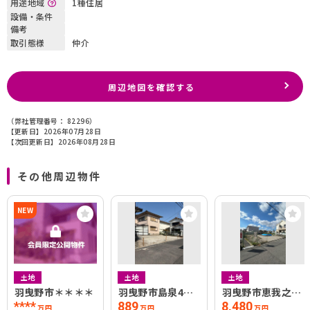
用途地域
1種住居
設備・条件
備考
取引態様
仲介
周辺地図を確認する
（弊社管理番号： 82296）
【更新日】2026年07月28日
【次回更新日】2026年08月28日
その他周辺物件
NEW
土地
土地
土地
羽曳野市＊＊＊＊
羽曳野市島泉4丁
羽曳野市恵我之荘
目
2丁目
****
889
8,480
万円
万円
万円