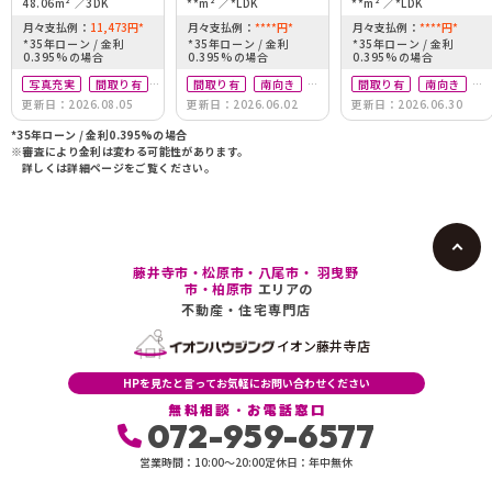
48.06m²
3DK
**m²
*LDK
**m²
*LDK
月々支払例：
11,473
円
*
月々支払例：
****
円
*
月々支払例：
****
円
*
*35年ローン / 金利
*35年ローン / 金利
*35年ローン / 金利
0.395%の場合
0.395%の場合
0.395%の場合
写真充実
間取り有
間取り有
南向き
間取り有
南向き
更新日：2026.08.05
更新日：2026.06.02
更新日：2026.06.30
駅徒歩10分以内
駅徒歩10分以内
リフォーム済
ペット可
駅徒歩10分以内
*35年ローン / 金利0.395%の場合
※審査により金利は変わる可能性があります。
ペット可
詳しくは詳細ページをご覧ください。
藤井寺市・松原市・八尾市・ 羽曳野
市・柏原市
エリアの
不動産・住宅専門店
イオン藤井寺店
HPを見たと言ってお気軽にお問い合わせください
無料相談・お電話窓口
072-959-6577
営業時間：10:00〜20:00
定休日：年中無休