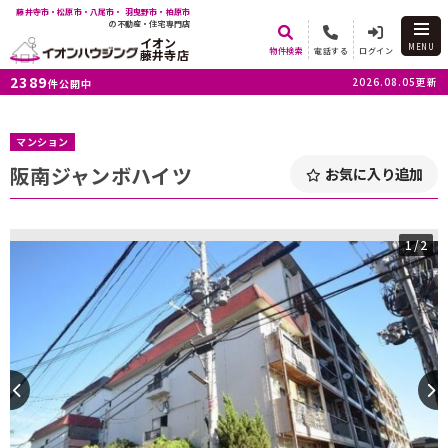
藤井寺市・松原市・八尾市・ 羽曳野市・柏原市
の不動産・住宅専門店
イオン
MENU
物件検索
電話する
ログイン
藤井寺店
2389
2026.08.05更新
件公開中
マンション
阪南ジャンボハイツ
お気に入り追加
1
/2