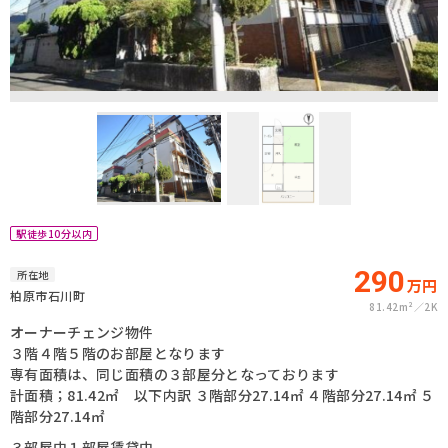
駅徒歩10分以内
290
所在地
万円
柏原市石川町
81.42m²
2K
オーナーチェンジ物件
３階４階５階のお部屋となります
専有面積は、同じ面積の３部屋分となっております
計面積；81.42㎡ 以下内訳 ３階部分27.14㎡ ４階部分27.14㎡ ５
階部分27.14㎡
３部屋中１部屋賃貸中