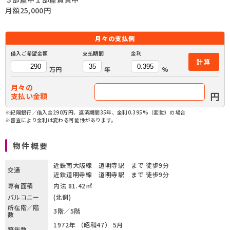
月額25,000円
月々の
支払例
借入ご希望金額
支払期間
金利
計算
万円
年
%
月々の
円
支払い金額
※紀陽銀行／借入金290万円、返済期間35年、金利0.395%（変動）の場合
※審査により金利は変わる可能性があります。
物件概要
近鉄南大阪線 道明寺駅 まで 徒歩9分
交通
近鉄道明寺線 道明寺駅 まで 徒歩9分
専有面積
内法 81.42㎡
バルコニー
(北側)
所在階／階
3階／5階
数
1972年 （昭和47） 5月
築年数