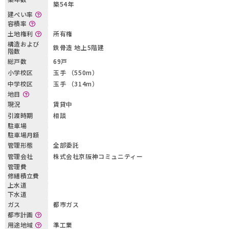
築54年
建ぺい率
容積率
土地権利
所有権
構造および
鉄骨造 地上5階建
階数
総戸数
69戸
小学校区
玉手 （550m）
中学校区
玉手 （314m）
地目
現況
賃貸中
引渡時期
相談
駐車場
駐車場月額
管理形態
全部委託
管理会社
株式会社京阪神コミュニティー
管理費
修繕積立費
上水道
下水道
ガス
都市ガス
都市計画
用途地域
準工業