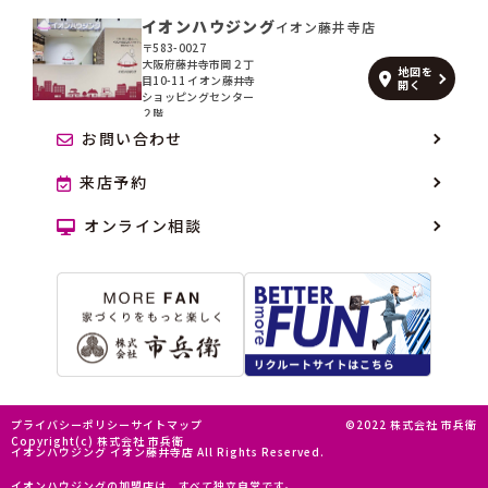
イオンハウジング
イオン藤井寺店
〒583-0027
大阪府藤井寺市岡２丁
地図を
目10-11 イオン藤井寺
開く
ショッピングセンター
２階
お問い合わせ
来店予約
オンライン相談
プライバシーポリシー
サイトマップ
©2022 株式会社 市兵衛
Copyright(c) 株式会社 市兵衛
イオンハウジング イオン藤井寺店 All Rights Reserved.
イオンハウジングの加盟店は、すべて独立自営です。