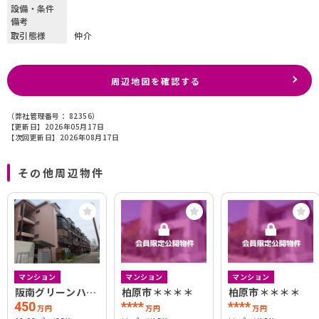
設備・条件
備考
取引態様
仲介
周辺地図を確認する
（弊社管理番号： 82356）
【更新日】2026年05月17日
【次回更新日】2026年08月17日
その他周辺物件
マンション
マンション
マンション
阪南グリーンハイ
柏原市＊＊＊＊
柏原市＊＊＊＊
ツＢ棟
450
****
****
万円
万円
万円