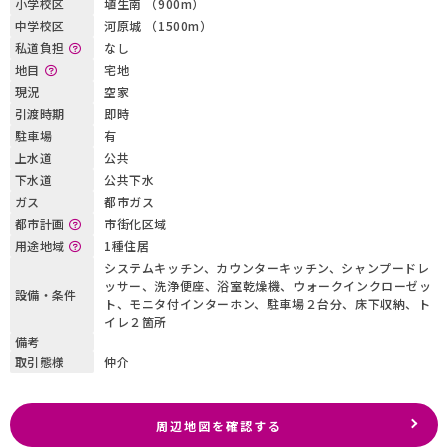
小学校区
埴生南 （900m）
中学校区
河原城 （1500m）
私道負担
なし
地目
宅地
現況
空家
引渡時期
即時
駐車場
有
上水道
公共
下水道
公共下水
ガス
都市ガス
都市計画
市街化区域
用途地域
1種住居
システムキッチン、カウンターキッチン、シャンプードレ
ッサー、洗浄便座、浴室乾燥機、ウォークインクローゼッ
設備・条件
ト、モニタ付インターホン、駐車場２台分、床下収納、ト
イレ２箇所
備考
取引態様
仲介
周辺地図を確認する