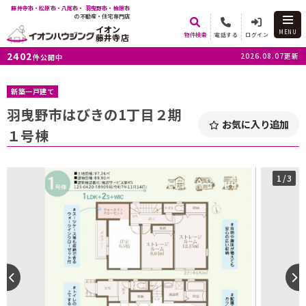
藤井寺市・松原市・八尾市・ 羽曳野市・柏原市
の不動産・住宅専門店
イオン
MENU
物件検索
電話する
ログイン
藤井寺店
2402
2026.08.07更新
件公開中
新築一戸建て
羽曳野市はびきの1丁目２期
お気に入り追加
１号棟
1
/3