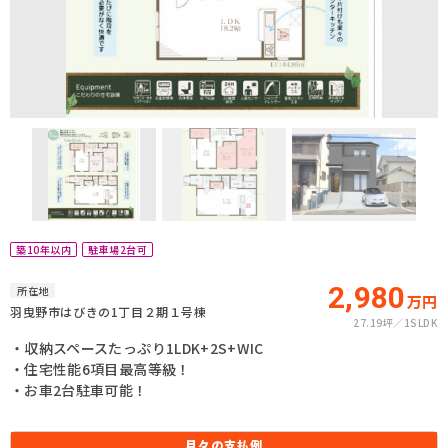
築10年以内
駐車場2台可
2,980
所在地
万円
羽曳野市はびきの1丁目２期１号棟
27.19坪
1SLDK
・収納スペースたっぷり1LDK+2S+WIC
・住宅性能6項目最高等級！
・お車2台駐車可能！
月々の
支払例