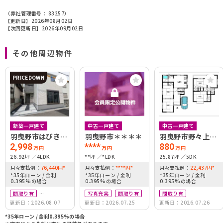
（弊社管理番号： 83257）
【更新日】2026年08月02日
【次回更新日】2026年09月02日
その他周辺物件
PRICEDOWN
新築一戸建て
中古一戸建て
中古一戸建て
羽曳野市はびきの
羽曳野市＊＊＊＊
羽曳野市野々上3
4丁目1期1号地
丁目
2,998
****
880
万円
万円
万円
26.92坪
4LDK
**坪
*LDK
25.87坪
5DK
月々支払例：
76,440
円
*
月々支払例：
****
円
*
月々支払例：
22,437
円
*
*35年ローン / 金利
*35年ローン / 金利
*35年ローン / 金利
0.395%の場合
0.395%の場合
0.395%の場合
間取り有
写真充実
間取り有
間取り有
更新日：2026.08.07
更新日：2026.07.25
更新日：2026.07.26
築10年以内
南向き
*35年ローン / 金利0.395%の場合