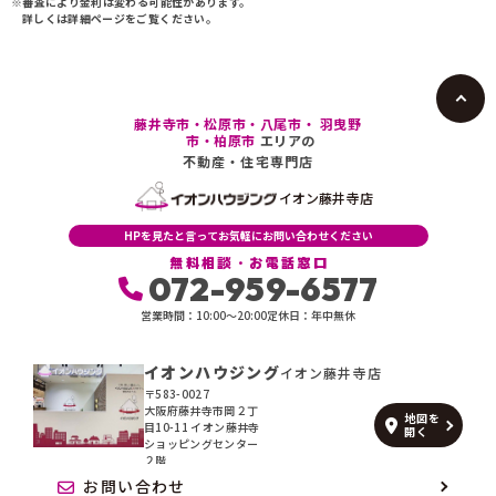
※審査により金利は変わる可能性があります。
詳しくは詳細ページをご覧ください。
藤井寺市・松原市・八尾市・ 羽曳野
市・柏原市
エリアの
不動産・住宅専門店
イオン藤井寺店
HPを見たと言ってお気軽にお問い合わせください
無料相談・お電話窓口
072-959-6577
営業時間：10:00〜20:00
定休日：年中無休
イオンハウジング
イオン藤井寺店
〒583-0027
大阪府藤井寺市岡２丁
地図を
目10-11 イオン藤井寺
開く
ショッピングセンター
２階
お問い合わせ