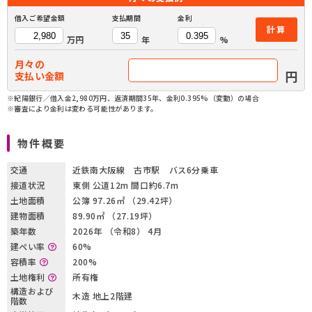
借入ご希望金額
支払期間
金利
計算
万円
年
%
月々の
円
支払い金額
※紀陽銀行／借入金2,980万円、返済期間35年、金利0.395%（変動）の場合
※審査により金利は変わる可能性があります。
物件概要
交通
近鉄南大阪線 古市駅 バス6分乗車
接道状況
東側 公道12m 間口約6.7m
土地面積
公簿 97.26㎡ （29.42坪）
建物面積
89.90㎡ （27.19坪）
築年数
2026年 （令和8） 4月
建ぺい率
60%
容積率
200%
土地権利
所有権
構造および
木造 地上2階建
階数