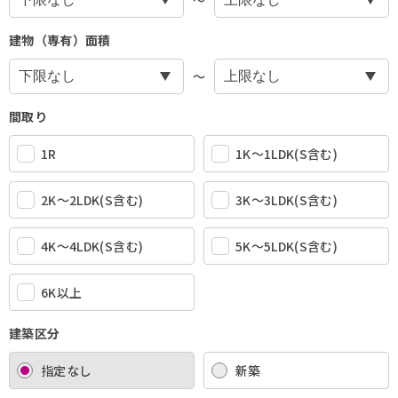
建物（専有）面積
〜
間取り
1R
1K〜1LDK(S含む)
2K〜2LDK(S含む)
3K〜3LDK(S含む)
4K〜4LDK(S含む)
5K〜5LDK(S含む)
6K以上
建築区分
指定なし
新築