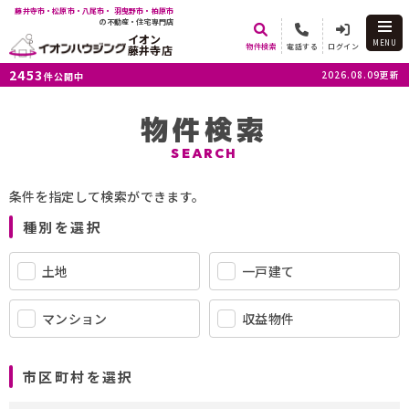
藤井寺市・松原市・八尾市・ 羽曳野市・柏原市
の不動産・住宅専門店
イオン
MENU
物件検索
電話する
ログイン
藤井寺店
2453
2026.08.09更新
件公開中
物件検索
SEARCH
条件を指定して検索ができます。
種別を選択
土地
一戸建て
マンション
収益物件
市区町村を選択